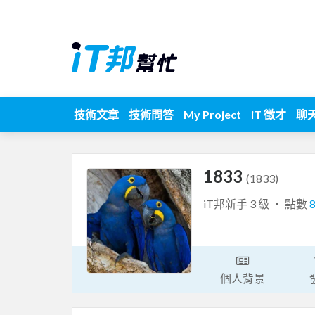
技術文章
技術問答
My Project
iT 徵才
聊
1833
(1833)
iT邦新手 3 級 ‧ 點數
個人背景