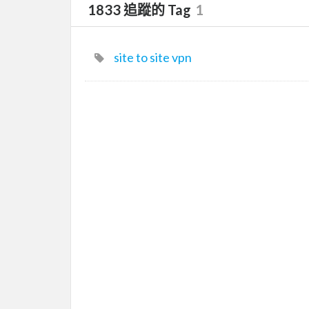
1833 追蹤的 Tag
1
site to site vpn