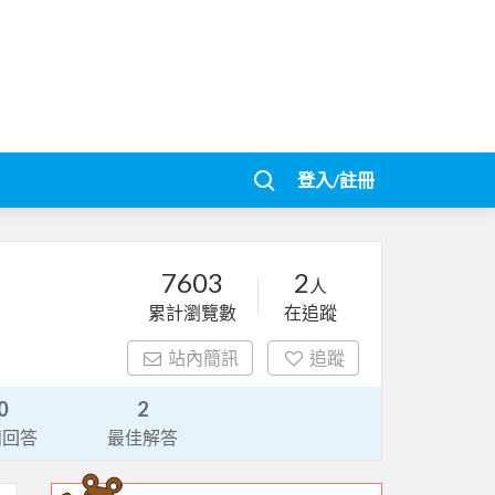
登入/註冊
7603
2
人
累計瀏覽數
在追蹤
站內簡訊
追蹤
0
2
請回答
最佳解答