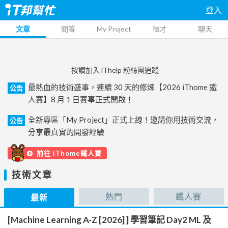
登入
文章
問答
My Project
徵才
聊天
按讚加入 iThelp 粉絲團追蹤
最熱血的技術盛事，連續 30 天的修煉【2026 iThome 鐵
公告
人賽】8 月 1 日賽事正式開啟！
全新專區「My Project」正式上線！邀請你用技術交流，
公告
分享最真實的開發經驗
前往 iThome鐵人賽
技術文章
熱門
鐵人賽
最新
[Machine Learning A-Z [2026] ] 學習筆記 Day2 ML 及