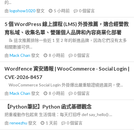
的...
由
logohow1020
發文
5 小時前
0
個留言
5 個 WordPress 線上課程 (LMS) 外掛推薦，適合經營教
育私域、收集名單、營運個人品牌和內容商業化部署
📝 這次推薦排除一些近 1 至 2 年的新進品牌，因為它們沒有太多
相關數據可供...
由
Mack Chan
發文
8 小時前
0
個留言
Wordfence 資安通報 | WooCommerce - Social Login |
CVE-2026-8457
WooCommerce Social Login 外掛爆出嚴重驗證繞過漏洞，使...
由
Mack Chan
發文
8 小時前
0
個留言
【Python筆記】Python 函式基礎觀念
把重複動作包起來 生活情境：每天打招呼 def say_hello():...
由
reneezhu
發文
1 天前
0
個留言