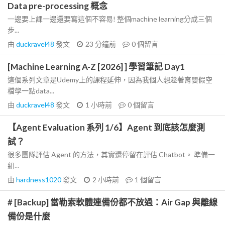
Data pre-processing 概念
一邊要上課一邊還要寫這個不容易! 整個machine learning分成三個
步...
由
duckravel48
發文
23 分鐘前
0
個留言
[Machine Learning A-Z [2026] ] 學習筆記 Day1
這個系列文章是Udemy上的課程延伸，因為我個人想趁著育嬰假空
檔學一點data...
由
duckravel48
發文
1 小時前
0
個留言
【Agent Evaluation 系列 1/6】Agent 到底該怎麼測
試？
很多團隊評估 Agent 的方法，其實還停留在評估 Chatbot。 準備一
組...
由
hardness1020
發文
2 小時前
1
個留言
# [Backup] 當勒索軟體連備份都不放過：Air Gap 與離線
備份是什麼