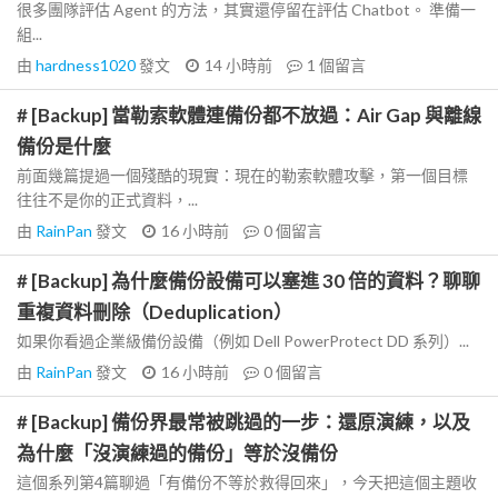
很多團隊評估 Agent 的方法，其實還停留在評估 Chatbot。 準備一
組...
由
hardness1020
發文
14 小時前
1
個留言
# [Backup] 當勒索軟體連備份都不放過：Air Gap 與離線
備份是什麼
前面幾篇提過一個殘酷的現實：現在的勒索軟體攻擊，第一個目標
往往不是你的正式資料，...
由
RainPan
發文
16 小時前
0
個留言
# [Backup] 為什麼備份設備可以塞進 30 倍的資料？聊聊
重複資料刪除（Deduplication）
如果你看過企業級備份設備（例如 Dell PowerProtect DD 系列）...
由
RainPan
發文
16 小時前
0
個留言
# [Backup] 備份界最常被跳過的一步：還原演練，以及
為什麼「沒演練過的備份」等於沒備份
這個系列第4篇聊過「有備份不等於救得回來」，今天把這個主題收