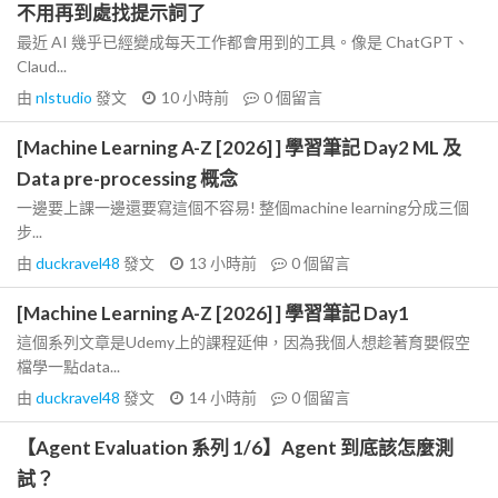
不用再到處找提示詞了
最近 AI 幾乎已經變成每天工作都會用到的工具。像是 ChatGPT、
Claud...
由
nlstudio
發文
10 小時前
0
個留言
[Machine Learning A-Z [2026] ] 學習筆記 Day2 ML 及
Data pre-processing 概念
一邊要上課一邊還要寫這個不容易! 整個machine learning分成三個
步...
由
duckravel48
發文
13 小時前
0
個留言
[Machine Learning A-Z [2026] ] 學習筆記 Day1
這個系列文章是Udemy上的課程延伸，因為我個人想趁著育嬰假空
檔學一點data...
由
duckravel48
發文
14 小時前
0
個留言
【Agent Evaluation 系列 1/6】Agent 到底該怎麼測
試？