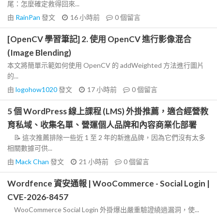
尾：怎麼確定救得回來...
由
RainPan
發文
16 小時前
0
個留言
[OpenCV 學習筆記] 2. 使用 OpenCV 進行影像混合
(Image Blending)
本文將簡單示範如何使用 OpenCV 的 addWeighted 方法進行圖片
的...
由
logohow1020
發文
17 小時前
0
個留言
5 個 WordPress 線上課程 (LMS) 外掛推薦，適合經營教
育私域、收集名單、營運個人品牌和內容商業化部署
📝 這次推薦排除一些近 1 至 2 年的新進品牌，因為它們沒有太多
相關數據可供...
由
Mack Chan
發文
21 小時前
0
個留言
Wordfence 資安通報 | WooCommerce - Social Login |
CVE-2026-8457
WooCommerce Social Login 外掛爆出嚴重驗證繞過漏洞，使...