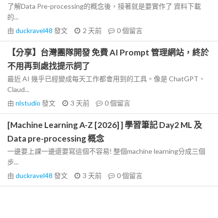
了解Data Pre-processing的概念後，接著就是要實作了 資料下載
的...
由
duckravel48
發文
2 天前
0
個留言
【分享】台灣團隊開發 免費 AI Prompt 管理網站，終於
不用再到處找提示詞了
最近 AI 幾乎已經變成每天工作都會用到的工具。像是 ChatGPT、
Claud...
由
nlstudio
發文
3 天前
0
個留言
[Machine Learning A-Z [2026] ] 學習筆記 Day2 ML 及
Data pre-processing 概念
一邊要上課一邊還要寫這個不容易! 整個machine learning分成三個
步...
由
duckravel48
發文
3 天前
0
個留言