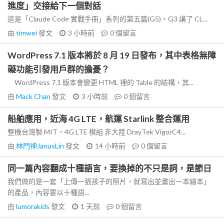
進度」交接給下一個對話
這是「Claude Code 實戰手冊」系列的第五篇(G5)。G3 講了 CL...
由
timwei
發文
3 小時前
0
個留言
WordPress 7.1 版本將於 8 月 19 日發布，其中表格無障
礙功能引發用戶群的擔憂？
WordPress 7.1 版本會變更 HTML 裡的 Table 的結構，其...
由
Mack Chan
發文
3 小時前
0
個留言
船舶應用，近海 4G LTE，航運 Starlink 整合運用
整機台灣製 MIT，4G LTE 模組 非大陸 DrayTek VigorC4...
由
林門神JanusLin
發文
14 小時前
0
個留言
同一篇內容翻成十種語言，要換掉的不只是詞，是節日
我們做的是一套「上傳一張孩子的照片，就寫出並畫出一本繪本」
的產品，內容要以十種語...
由
lumorakids
發文
1 天前
0
個留言