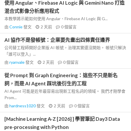
使用 Angular、Firebase AI Logic 與 Gemini Nano 打造
混合式影像分析應用程式
本教學將示範如何使用 Angular、Firebase AI Logic 與 G...
由
Connie
發文
2 天前
0
個留言
AI 協作不是發帳號：企業要先畫出四條責任邊界
公司替工程師開好企業版 AI 帳號，治理其實還沒開始。 帳號只解決
「誰可以登入」...
由
ryanvale
發文
2 天前
0
個留言
從 Prompt 到 Graph Engineering：這些不只是新名
詞，而是 AI Agent 踩坑後衍生的工程
AI Agent 可能是近年最容易出現新工程名詞的領域。 我們才剛學會
Prom...
由
hardness1020
發文
2 天前
0
個留言
[Machine Learning A-Z [2026] ] 學習筆記 Day3 Data
pre-processing with Python