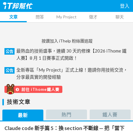
登入
文章
問答
My Project
徵才
聊天
按讚加入 iThelp 粉絲團追蹤
最熱血的技術盛事，連續 30 天的修煉【2026 iThome 鐵
公告
人賽】8 月 1 日賽事正式開啟！
全新專區「My Project」正式上線！邀請你用技術交流，
公告
分享最真實的開發經驗
前往 iThome鐵人賽
技術文章
熱門
鐵人賽
最新
Claude code 新手篇 5：換 section 不斷線 — 把「當下