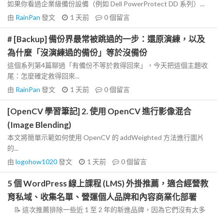
如果你看過企業級備份設備（例如 Dell PowerProtect DD 系列）...
由
RainPan
發文
1 天前
0
個留言
# [Backup] 備份界最常被跳過的一步：還原演練，以及
為什麼「沒演練過的備份」等於沒備份
這個系列第4篇聊過「有備份不等於救得回來」，今天把這個主題收
尾：怎麼確定救得回來...
由
RainPan
發文
1 天前
0
個留言
[OpenCV 學習筆記] 2. 使用 OpenCV 進行影像混合
(Image Blending)
本文將簡單示範如何使用 OpenCV 的 addWeighted 方法進行圖片
的...
由
logohow1020
發文
1 天前
0
個留言
5 個 WordPress 線上課程 (LMS) 外掛推薦，適合經營教
育私域、收集名單、營運個人品牌和內容商業化部署
📝 這次推薦排除一些近 1 至 2 年的新進品牌，因為它們沒有太多