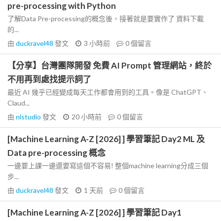
pre-processing with Python
了解Data Pre-processing的概念後，接著就是要實作了 資料下載
的...
由
duckravel48
發文
3 小時前
0
個留言
【分享】台灣團隊開發 免費 AI Prompt 管理網站，終於
不用再到處找提示詞了
最近 AI 幾乎已經變成每天工作都會用到的工具。像是 ChatGPT、
Claud...
由
nlstudio
發文
20 小時前
0
個留言
[Machine Learning A-Z [2026] ] 學習筆記 Day2 ML 及
Data pre-processing 概念
一邊要上課一邊還要寫這個不容易! 整個machine learning分成三個
步...
由
duckravel48
發文
1 天前
0
個留言
[Machine Learning A-Z [2026] ] 學習筆記 Day1