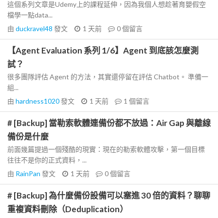
這個系列文章是Udemy上的課程延伸，因為我個人想趁著育嬰假空
檔學一點data...
由
duckravel48
發文
1 天前
0
個留言
【Agent Evaluation 系列 1/6】Agent 到底該怎麼測
試？
很多團隊評估 Agent 的方法，其實還停留在評估 Chatbot。 準備一
組...
由
hardness1020
發文
1 天前
1
個留言
# [Backup] 當勒索軟體連備份都不放過：Air Gap 與離線
備份是什麼
前面幾篇提過一個殘酷的現實：現在的勒索軟體攻擊，第一個目標
往往不是你的正式資料，...
由
RainPan
發文
1 天前
0
個留言
# [Backup] 為什麼備份設備可以塞進 30 倍的資料？聊聊
重複資料刪除（Deduplication）