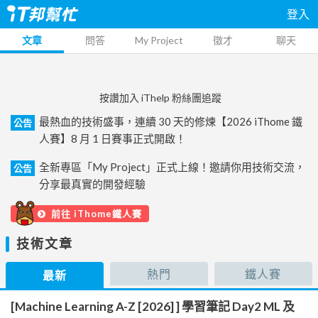
登入
文章
問答
My Project
徵才
聊天
按讚加入 iThelp 粉絲團追蹤
最熱血的技術盛事，連續 30 天的修煉【2026 iThome 鐵
公告
人賽】8 月 1 日賽事正式開啟！
全新專區「My Project」正式上線！邀請你用技術交流，
公告
分享最真實的開發經驗
前往 iThome鐵人賽
技術文章
熱門
鐵人賽
最新
[Machine Learning A-Z [2026] ] 學習筆記 Day2 ML 及