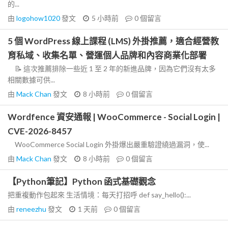
的...
由
logohow1020
發文
5 小時前
0
個留言
5 個 WordPress 線上課程 (LMS) 外掛推薦，適合經營教
育私域、收集名單、營運個人品牌和內容商業化部署
📝 這次推薦排除一些近 1 至 2 年的新進品牌，因為它們沒有太多
相關數據可供...
由
Mack Chan
發文
8 小時前
0
個留言
Wordfence 資安通報 | WooCommerce - Social Login |
CVE-2026-8457
WooCommerce Social Login 外掛爆出嚴重驗證繞過漏洞，使...
由
Mack Chan
發文
8 小時前
0
個留言
【Python筆記】Python 函式基礎觀念
把重複動作包起來 生活情境：每天打招呼 def say_hello():...
由
reneezhu
發文
1 天前
0
個留言