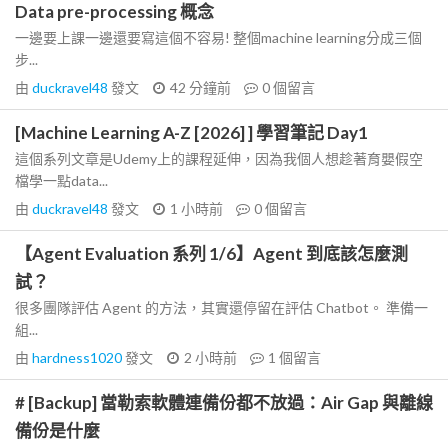
Data pre-processing 概念
一邊要上課一邊還要寫這個不容易! 整個machine learning分成三個
步...
由
duckravel48
發文
42 分鐘前
0
個留言
[Machine Learning A-Z [2026] ] 學習筆記 Day1
這個系列文章是Udemy上的課程延伸，因為我個人想趁著育嬰假空
檔學一點data...
由
duckravel48
發文
1 小時前
0
個留言
【Agent Evaluation 系列 1/6】Agent 到底該怎麼測
試？
很多團隊評估 Agent 的方法，其實還停留在評估 Chatbot。 準備一
組...
由
hardness1020
發文
2 小時前
1
個留言
# [Backup] 當勒索軟體連備份都不放過：Air Gap 與離線
備份是什麼