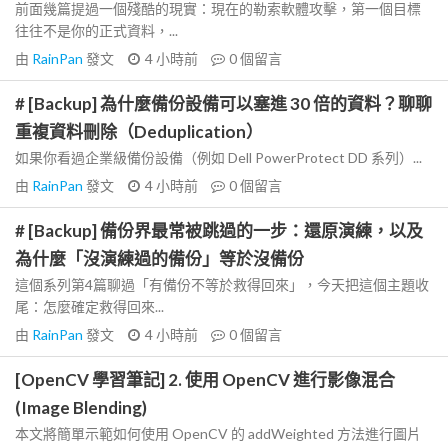
前面幾篇提過一個殘酷的現實：現在的勒索軟體攻擊，第一個目標
往往不是你的正式資料，...
由
RainPan
發文
4 小時前
0
個留言
# [Backup] 為什麼備份設備可以塞進 30 倍的資料？聊聊
重複資料刪除（Deduplication）
如果你看過企業級備份設備（例如 Dell PowerProtect DD 系列）...
由
RainPan
發文
4 小時前
0
個留言
# [Backup] 備份界最常被跳過的一步：還原演練，以及
為什麼「沒演練過的備份」等於沒備份
這個系列第4篇聊過「有備份不等於救得回來」，今天把這個主題收
尾：怎麼確定救得回來...
由
RainPan
發文
4 小時前
0
個留言
[OpenCV 學習筆記] 2. 使用 OpenCV 進行影像混合
(Image Blending)
本文將簡單示範如何使用 OpenCV 的 addWeighted 方法進行圖片