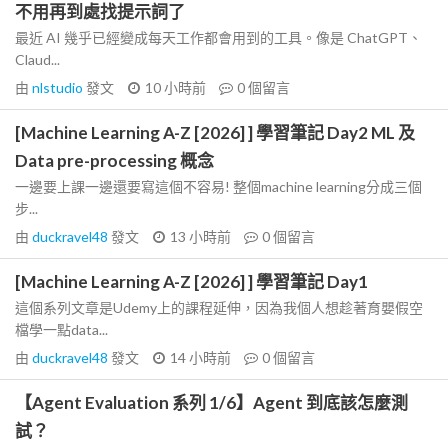
不用再到處找提示詞了
最近 AI 幾乎已經變成每天工作都會用到的工具。像是 ChatGPT、
Claud...
由
nlstudio
發文
10 小時前
0
個留言
[Machine Learning A-Z [2026] ] 學習筆記 Day2 ML 及
Data pre-processing 概念
一邊要上課一邊還要寫這個不容易! 整個machine learning分成三個
步...
由
duckravel48
發文
13 小時前
0
個留言
[Machine Learning A-Z [2026] ] 學習筆記 Day1
這個系列文章是Udemy上的課程延伸，因為我個人想趁著育嬰假空
檔學一點data...
由
duckravel48
發文
14 小時前
0
個留言
【Agent Evaluation 系列 1/6】Agent 到底該怎麼測
試？