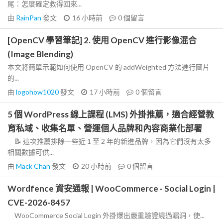
尾：怎麼確定救得回來...
由
RainPan
發文
16 小時前
0
個留言
[OpenCV 學習筆記] 2. 使用 OpenCV 進行影像混合
(Image Blending)
本文將簡單示範如何使用 OpenCV 的 addWeighted 方法進行圖片
的...
由
logohow1020
發文
17 小時前
0
個留言
5 個 WordPress 線上課程 (LMS) 外掛推薦，適合經營教
育私域、收集名單、營運個人品牌和內容商業化部署
📝 這次推薦排除一些近 1 至 2 年的新進品牌，因為它們沒有太多
相關數據可供...
由
Mack Chan
發文
20 小時前
0
個留言
Wordfence 資安通報 | WooCommerce - Social Login |
CVE-2026-8457
WooCommerce Social Login 外掛爆出嚴重驗證繞過漏洞，使...