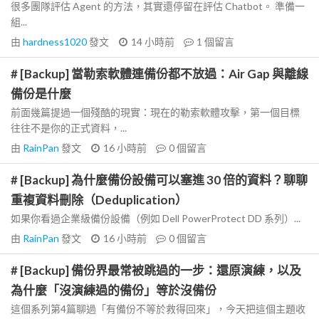
很多團隊評估 Agent 的方法，其實還停留在評估 Chatbot。 準備一
組...
由
hardness1020
發文
14 小時前
1
個留言
# [Backup] 當勒索軟體連備份都不放過：Air Gap 與離線
備份是什麼
前面幾篇提過一個殘酷的現實：現在的勒索軟體攻擊，第一個目標
往往不是你的正式資料，...
由
RainPan
發文
16 小時前
0
個留言
# [Backup] 為什麼備份設備可以塞進 30 倍的資料？聊聊
重複資料刪除（Deduplication）
如果你看過企業級備份設備（例如 Dell PowerProtect DD 系列）...
由
RainPan
發文
16 小時前
0
個留言
# [Backup] 備份界最常被跳過的一步：還原演練，以及
為什麼「沒演練過的備份」等於沒備份
這個系列第4篇聊過「有備份不等於救得回來」，今天把這個主題收