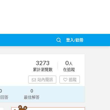
登入/註冊
3273
0
人
累計瀏覽數
在追蹤
站內簡訊
追蹤
0
0
請回答
最佳解答