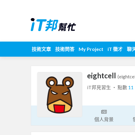
技術文章
技術問答
My Project
iT 徵才
聊
eightcell
(eightcel
iT邦見習生 ‧ 點數
11
個人背景