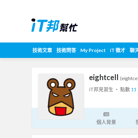
技術文章
技術問答
My Project
iT 徵才
聊
eightcell
(eightcel
iT邦見習生 ‧ 點數
11
個人背景