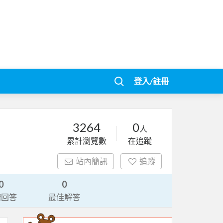
登入/註冊
3264
0
人
累計瀏覽數
在追蹤
站內簡訊
追蹤
0
0
請回答
最佳解答