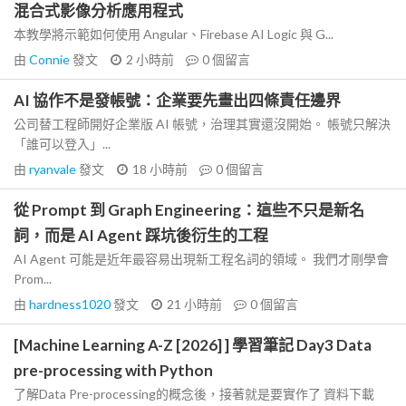
混合式影像分析應用程式
本教學將示範如何使用 Angular、Firebase AI Logic 與 G...
由
Connie
發文
2 小時前
0
個留言
AI 協作不是發帳號：企業要先畫出四條責任邊界
公司替工程師開好企業版 AI 帳號，治理其實還沒開始。 帳號只解決
「誰可以登入」...
由
ryanvale
發文
18 小時前
0
個留言
從 Prompt 到 Graph Engineering：這些不只是新名
詞，而是 AI Agent 踩坑後衍生的工程
AI Agent 可能是近年最容易出現新工程名詞的領域。 我們才剛學會
Prom...
由
hardness1020
發文
21 小時前
0
個留言
[Machine Learning A-Z [2026] ] 學習筆記 Day3 Data
pre-processing with Python
了解Data Pre-processing的概念後，接著就是要實作了 資料下載