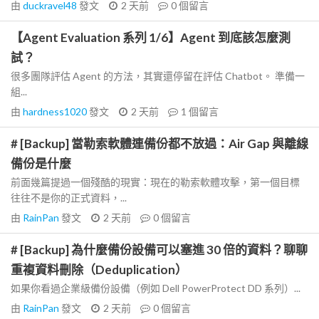
由
duckravel48
發文
2 天前
0
個留言
【Agent Evaluation 系列 1/6】Agent 到底該怎麼測
試？
很多團隊評估 Agent 的方法，其實還停留在評估 Chatbot。 準備一
組...
由
hardness1020
發文
2 天前
1
個留言
# [Backup] 當勒索軟體連備份都不放過：Air Gap 與離線
備份是什麼
前面幾篇提過一個殘酷的現實：現在的勒索軟體攻擊，第一個目標
往往不是你的正式資料，...
由
RainPan
發文
2 天前
0
個留言
# [Backup] 為什麼備份設備可以塞進 30 倍的資料？聊聊
重複資料刪除（Deduplication）
如果你看過企業級備份設備（例如 Dell PowerProtect DD 系列）...
由
RainPan
發文
2 天前
0
個留言