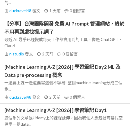
的...
由
duckravel48
發文
1 天前
0
個留言
【分享】台灣團隊開發 免費 AI Prompt 管理網站，終於
不用再到處找提示詞了
最近 AI 幾乎已經變成每天工作都會用到的工具。像是 ChatGPT、
Claud...
由
nlstudio
發文
2 天前
0
個留言
[Machine Learning A-Z [2026] ] 學習筆記 Day2 ML 及
Data pre-processing 概念
一邊要上課一邊還要寫這個不容易! 整個machine learning分成三個
步...
由
duckravel48
發文
2 天前
0
個留言
[Machine Learning A-Z [2026] ] 學習筆記 Day1
這個系列文章是Udemy上的課程延伸，因為我個人想趁著育嬰假空
檔學一點data...