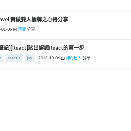
Laravel 實做雙人橋牌之心得分享
-01-05
由
阿寶
分享
[筆記][React]踏出認識React的第一步
t
reactjs
jsx
2018-10-06
由
神Q超人
分享