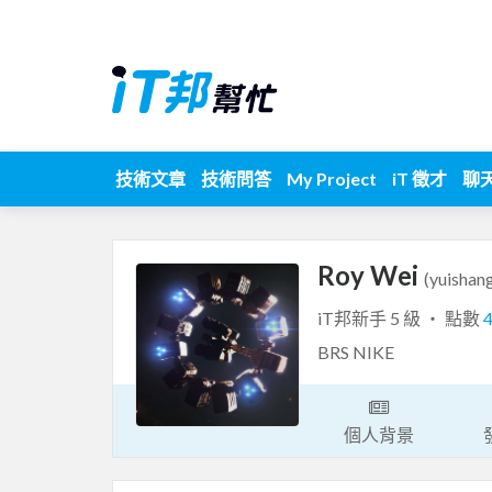
技術文章
技術問答
My Project
iT 徵才
聊
Roy Wei
(yuishan
iT邦新手 5 級 ‧ 點數
BRS NIKE
個人背景