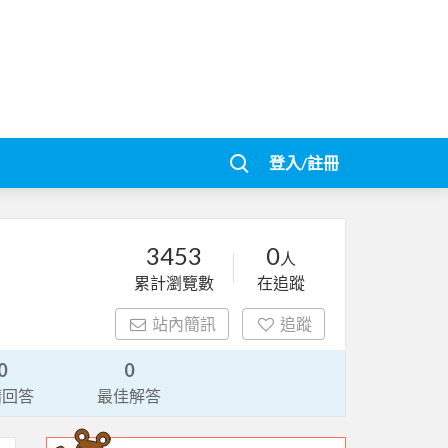
登入/註冊
3453
0
人
累計瀏覽數
在追蹤
站內簡訊
追蹤
0
0
請回答
最佳解答