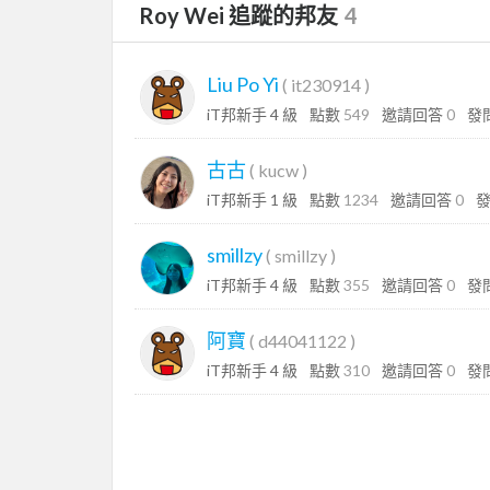
Roy Wei 追蹤的邦友
4
Liu Po Yi
(
it230914
)
iT邦新手 4 級
點數
549
邀請回答
0
發
古古
(
kucw
)
iT邦新手 1 級
點數
1234
邀請回答
0
smillzy
(
smillzy
)
iT邦新手 4 級
點數
355
邀請回答
0
發
阿寶
(
d44041122
)
iT邦新手 4 級
點數
310
邀請回答
0
發