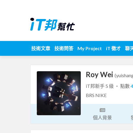
技術文章
技術問答
My Project
iT 徵才
聊
Roy Wei
(yuishan
iT邦新手 5 級 ‧ 點數
BRS NIKE
個人背景