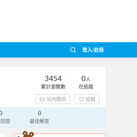
登入/註冊
3454
0
人
累計瀏覽數
在追蹤
站內簡訊
追蹤
0
0
請回答
最佳解答