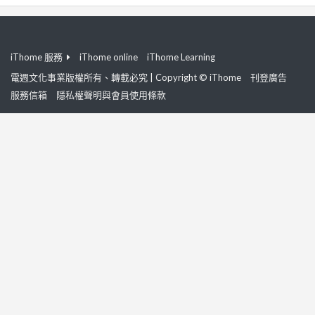
iThome 服務
iThome online
iThome Learning
電週文化事業版權所有、轉載必究 | Copyright © iThome
刊登廣告
服務信箱
隱私權聲明與會員使用條款