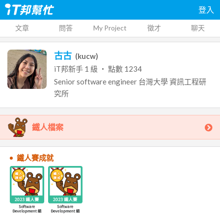
登入
文章
問答
My Project
徵才
聊天
古古
(
kucw
)
iT邦新手
1
級 ‧ 點數
1234
Senior software engineer
台灣大學
資訊工程研
究所
鐵人檔案
鐵人賽成就