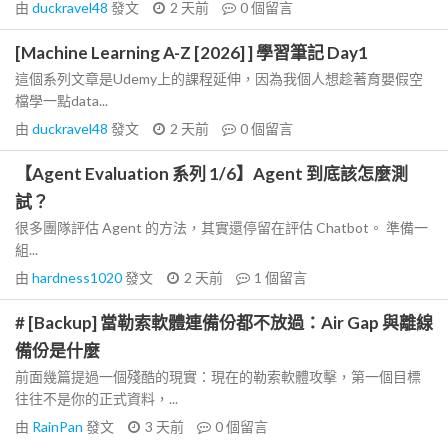
由
duckravel48
發文
2 天前
0
個留言
[Machine Learning A-Z [2026] ] 學習筆記 Day1
這個系列文章是Udemy上的課程延伸，因為我個人想趁著育嬰假空
檔學一點data...
由
duckravel48
發文
2 天前
0
個留言
【Agent Evaluation 系列 1/6】Agent 到底該怎麼測
試？
很多團隊評估 Agent 的方法，其實還停留在評估 Chatbot。 準備一
組...
由
hardness1020
發文
2 天前
1
個留言
# [Backup] 當勒索軟體連備份都不放過：Air Gap 與離線
備份是什麼
前面幾篇提過一個殘酷的現實：現在的勒索軟體攻擊，第一個目標
往往不是你的正式資料，...
由
RainPan
發文
3 天前
0
個留言