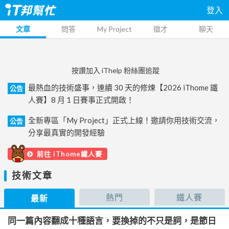
登入
文章
問答
My Project
徵才
聊天
按讚加入 iThelp 粉絲團追蹤
最熱血的技術盛事，連續 30 天的修煉【2026 iThome 鐵
公告
人賽】8 月 1 日賽事正式開啟！
全新專區「My Project」正式上線！邀請你用技術交流，
公告
分享最真實的開發經驗
前往 iThome鐵人賽
技術文章
熱門
鐵人賽
最新
同一篇內容翻成十種語言，要換掉的不只是詞，是節日