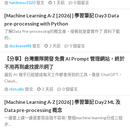
由
hardness1020
發文
1 天前
0
個留言
[Machine Learning A-Z [2026] ] 學習筆記 Day3 Data
pre-processing with Python
了解Data Pre-processing的概念後，接著就是要實作了 資料下載
的...
由
duckravel48
發文
2 天前
0
個留言
【分享】台灣團隊開發 免費 AI Prompt 管理網站，終於
不用再到處找提示詞了
最近 AI 幾乎已經變成每天工作都會用到的工具。像是 ChatGPT、
Claud...
由
nlstudio
發文
2 天前
0
個留言
[Machine Learning A-Z [2026] ] 學習筆記 Day2 ML 及
Data pre-processing 概念
一邊要上課一邊還要寫這個不容易! 整個machine learning分成三個
步...