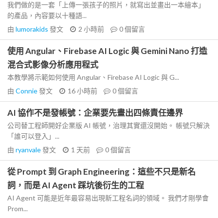
我們做的是一套「上傳一張孩子的照片，就寫出並畫出一本繪本」
的產品，內容要以十種語...
由
lumorakids
發文
2 小時前
0
個留言
使用 Angular、Firebase AI Logic 與 Gemini Nano 打造
混合式影像分析應用程式
本教學將示範如何使用 Angular、Firebase AI Logic 與 G...
由
Connie
發文
16 小時前
0
個留言
AI 協作不是發帳號：企業要先畫出四條責任邊界
公司替工程師開好企業版 AI 帳號，治理其實還沒開始。 帳號只解決
「誰可以登入」...
由
ryanvale
發文
1 天前
0
個留言
從 Prompt 到 Graph Engineering：這些不只是新名
詞，而是 AI Agent 踩坑後衍生的工程
AI Agent 可能是近年最容易出現新工程名詞的領域。 我們才剛學會
Prom...