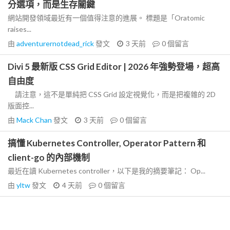
分選項，而是生存關鍵
網站開發領域最近有一個值得注意的進展。 標題是「Oratomic
raises...
由
adventurernotdead_rick
發文
3 天前
0
個留言
Divi 5 最新版 CSS Grid Editor | 2026 年強勢登場，超高
自由度
請注意，這不是單純把 CSS Grid 設定視覺化，而是把複雜的 2D
版面控...
由
Mack Chan
發文
3 天前
0
個留言
搞懂 Kubernetes Controller, Operator Pattern 和
client-go 的內部機制
最近在讀 Kubernetes controller，以下是我的摘要筆記： Op...
由
yltw
發文
4 天前
0
個留言