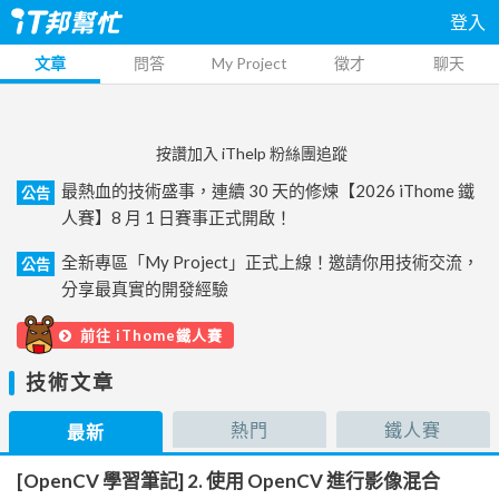
登入
文章
問答
My Project
徵才
聊天
按讚加入 iThelp 粉絲團追蹤
最熱血的技術盛事，連續 30 天的修煉【2026 iThome 鐵
公告
人賽】8 月 1 日賽事正式開啟！
全新專區「My Project」正式上線！邀請你用技術交流，
公告
分享最真實的開發經驗
前往 iThome鐵人賽
技術文章
熱門
鐵人賽
最新
[OpenCV 學習筆記] 2. 使用 OpenCV 進行影像混合