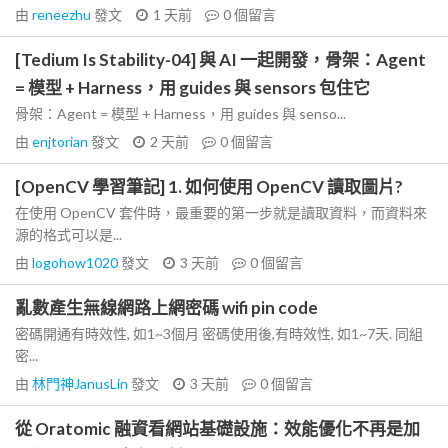
由
reneezhu
發文
1 天前
0
個留言
[Tedium Is Stability-04] 與 AI 一起開發，骨架：Agent
= 模型 + Harness，用 guides 與 sensors 包住它
骨架：Agent = 模型 + Harness，用 guides 與 senso...
由
enjtorian
發文
2 天前
0
個留言
[OpenCV 學習筆記] 1. 如何使用 OpenCV 讀取圖片?
在使用 OpenCV 套件時，最重要的第一步就是讀取資料，而資料來
源的格式可以是...
由
logohow1020
發文
3 天前
0
個留言
亂數產生無線網路上網密碼 wifi pin code
密碼開通有時效性, 如1~3個月 密碼使用後,有時效性, 如1~7天. 同組
密...
由
林門神JanusLin
發文
3 天前
0
個留言
從 Oratomic 融資看網站基礎設施：效能優化不再是加