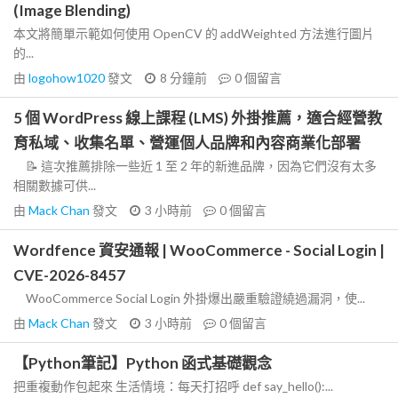
(Image Blending)
本文將簡單示範如何使用 OpenCV 的 addWeighted 方法進行圖片
的...
由
logohow1020
發文
8 分鐘前
0
個留言
5 個 WordPress 線上課程 (LMS) 外掛推薦，適合經營教
育私域、收集名單、營運個人品牌和內容商業化部署
📝 這次推薦排除一些近 1 至 2 年的新進品牌，因為它們沒有太多
相關數據可供...
由
Mack Chan
發文
3 小時前
0
個留言
Wordfence 資安通報 | WooCommerce - Social Login |
CVE-2026-8457
WooCommerce Social Login 外掛爆出嚴重驗證繞過漏洞，使...
由
Mack Chan
發文
3 小時前
0
個留言
【Python筆記】Python 函式基礎觀念
把重複動作包起來 生活情境：每天打招呼 def say_hello():...