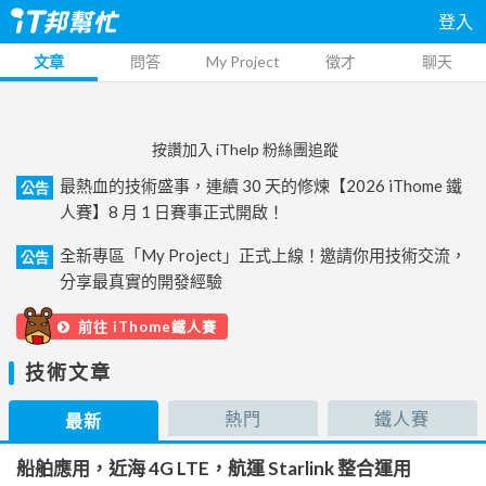
登入
文章
問答
My Project
徵才
聊天
按讚加入 iThelp 粉絲團追蹤
最熱血的技術盛事，連續 30 天的修煉【2026 iThome 鐵
公告
人賽】8 月 1 日賽事正式開啟！
全新專區「My Project」正式上線！邀請你用技術交流，
公告
分享最真實的開發經驗
前往 iThome鐵人賽
技術文章
熱門
鐵人賽
最新
船舶應用，近海 4G LTE，航運 Starlink 整合運用