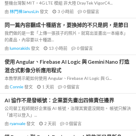
整機台灣製 MIT，4G LTE 模組 非大陸 DrayTek VigorC4...
由
林門神JanusLin
發文
3 小時前
0
個留言
同一篇內容翻成十種語言，要換掉的不只是詞，是節日
我們做的是一套「上傳一張孩子的照片，就寫出並畫出一本繪本」
的產品，內容要以十種語...
由
lumorakids
發文
13 小時前
0
個留言
使用 Angular、Firebase AI Logic 與 Gemini Nano 打造
混合式影像分析應用程式
本教學將示範如何使用 Angular、Firebase AI Logic 與 G...
由
Connie
發文
1 天前
0
個留言
AI 協作不是發帳號：企業要先畫出四條責任邊界
公司替工程師開好企業版 AI 帳號，治理其實還沒開始。 帳號只解決
「誰可以登入」...
由
ryanvale
發文
2 天前
0
個留言