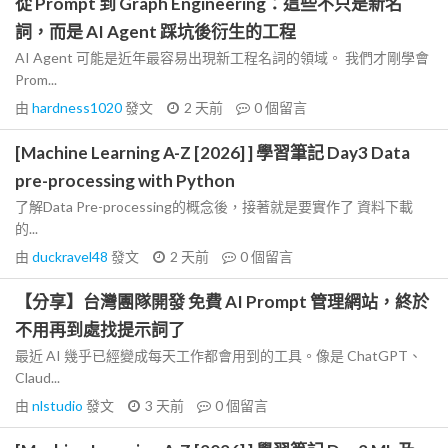
從 Prompt 到 Graph Engineering：這些不只是新名
詞，而是 AI Agent 踩坑後衍生的工程
AI Agent 可能是近年最容易出現新工程名詞的領域。 我們才剛學會
Prom...
由
hardness1020
發文
2 天前
0
個留言
[Machine Learning A-Z [2026] ] 學習筆記 Day3 Data
pre-processing with Python
了解Data Pre-processing的概念後，接著就是要實作了 資料下載
的...
由
duckravel48
發文
2 天前
0
個留言
【分享】台灣團隊開發 免費 AI Prompt 管理網站，終於
不用再到處找提示詞了
最近 AI 幾乎已經變成每天工作都會用到的工具。像是 ChatGPT、
Claud...
由
nlstudio
發文
3 天前
0
個留言