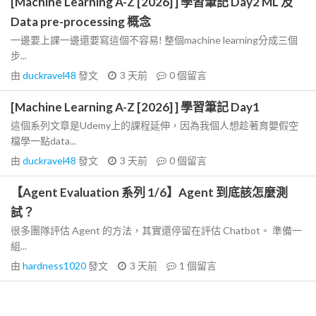
[Machine Learning A-Z [2026] ] 學習筆記 Day2 ML 及
Data pre-processing 概念
一邊要上課一邊還要寫這個不容易! 整個machine learning分成三個
步...
由
duckravel48
發文
3 天前
0
個留言
[Machine Learning A-Z [2026] ] 學習筆記 Day1
這個系列文章是Udemy上的課程延伸，因為我個人想趁著育嬰假空
檔學一點data...
由
duckravel48
發文
3 天前
0
個留言
【Agent Evaluation 系列 1/6】Agent 到底該怎麼測
試？
很多團隊評估 Agent 的方法，其實還停留在評估 Chatbot。 準備一
組...
由
hardness1020
發文
3 天前
1
個留言