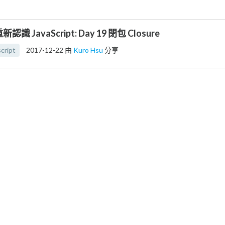
新認識 JavaScript: Day 19 閉包 Closure
script
2017-12-22
由
Kuro Hsu
分享