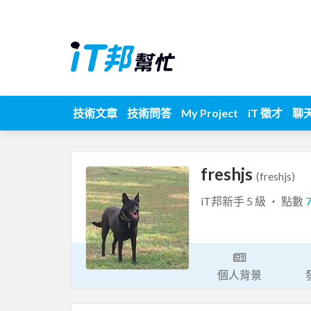
技術文章
技術問答
My Project
iT 徵才
聊
freshjs
(freshjs)
iT邦新手 5 級 ‧ 點數
個人背景