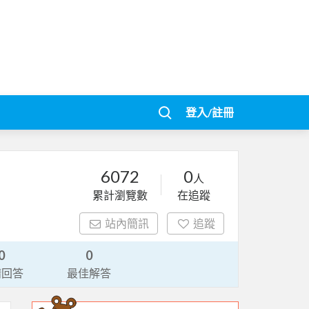
登入/註冊
6072
0
人
累計瀏覽數
在追蹤
站內簡訊
追蹤
0
0
請回答
最佳解答