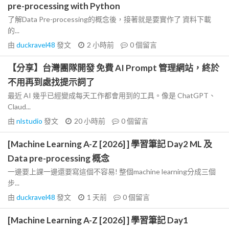
pre-processing with Python
了解Data Pre-processing的概念後，接著就是要實作了 資料下載
的...
由
duckravel48
發文
2 小時前
0
個留言
【分享】台灣團隊開發 免費 AI Prompt 管理網站，終於
不用再到處找提示詞了
最近 AI 幾乎已經變成每天工作都會用到的工具。像是 ChatGPT、
Claud...
由
nlstudio
發文
20 小時前
0
個留言
[Machine Learning A-Z [2026] ] 學習筆記 Day2 ML 及
Data pre-processing 概念
一邊要上課一邊還要寫這個不容易! 整個machine learning分成三個
步...
由
duckravel48
發文
1 天前
0
個留言
[Machine Learning A-Z [2026] ] 學習筆記 Day1