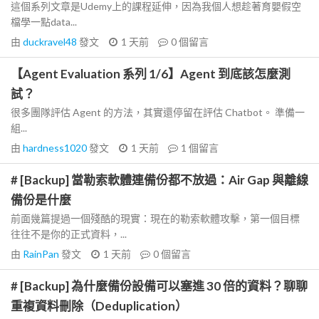
這個系列文章是Udemy上的課程延伸，因為我個人想趁著育嬰假空
檔學一點data...
由
duckravel48
發文
1 天前
0
個留言
【Agent Evaluation 系列 1/6】Agent 到底該怎麼測
試？
很多團隊評估 Agent 的方法，其實還停留在評估 Chatbot。 準備一
組...
由
hardness1020
發文
1 天前
1
個留言
# [Backup] 當勒索軟體連備份都不放過：Air Gap 與離線
備份是什麼
前面幾篇提過一個殘酷的現實：現在的勒索軟體攻擊，第一個目標
往往不是你的正式資料，...
由
RainPan
發文
1 天前
0
個留言
# [Backup] 為什麼備份設備可以塞進 30 倍的資料？聊聊
重複資料刪除（Deduplication）