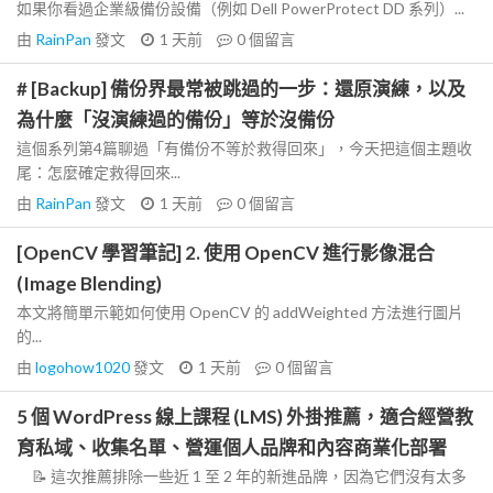
如果你看過企業級備份設備（例如 Dell PowerProtect DD 系列）...
由
RainPan
發文
1 天前
0
個留言
# [Backup] 備份界最常被跳過的一步：還原演練，以及
為什麼「沒演練過的備份」等於沒備份
這個系列第4篇聊過「有備份不等於救得回來」，今天把這個主題收
尾：怎麼確定救得回來...
由
RainPan
發文
1 天前
0
個留言
[OpenCV 學習筆記] 2. 使用 OpenCV 進行影像混合
(Image Blending)
本文將簡單示範如何使用 OpenCV 的 addWeighted 方法進行圖片
的...
由
logohow1020
發文
1 天前
0
個留言
5 個 WordPress 線上課程 (LMS) 外掛推薦，適合經營教
育私域、收集名單、營運個人品牌和內容商業化部署
📝 這次推薦排除一些近 1 至 2 年的新進品牌，因為它們沒有太多