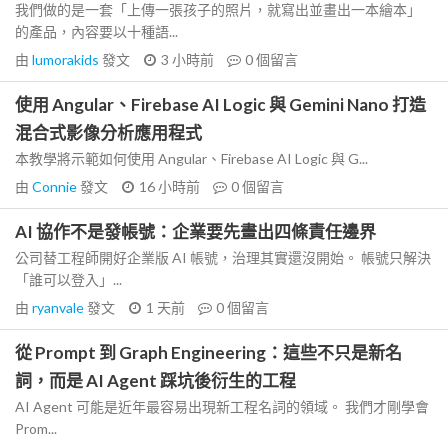
我們做的是一套「上傳一張孩子的照片，就寫出並畫出一本繪本」
的產品，內容要以十種語...
由
lumorakids
發文
3 小時前
0
個留言
使用 Angular、Firebase AI Logic 與 Gemini Nano 打造
混合式影像分析應用程式
本教學將示範如何使用 Angular、Firebase AI Logic 與 G...
由
Connie
發文
16 小時前
0
個留言
AI 協作不是發帳號：企業要先畫出四條責任邊界
公司替工程師開好企業版 AI 帳號，治理其實還沒開始。 帳號只解決
「誰可以登入」...
由
ryanvale
發文
1 天前
0
個留言
從 Prompt 到 Graph Engineering：這些不只是新名
詞，而是 AI Agent 踩坑後衍生的工程
AI Agent 可能是近年最容易出現新工程名詞的領域。 我們才剛學會
Prom...