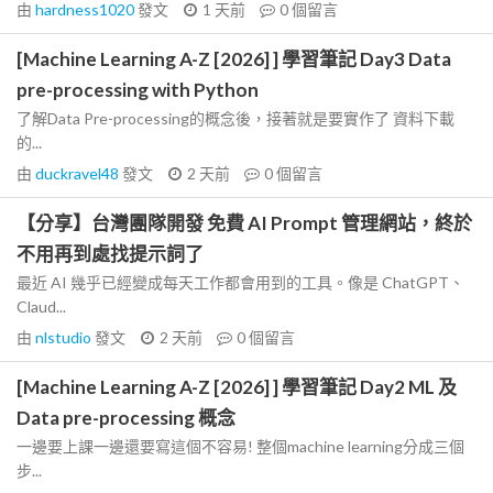
由
hardness1020
發文
1 天前
0
個留言
[Machine Learning A-Z [2026] ] 學習筆記 Day3 Data
pre-processing with Python
了解Data Pre-processing的概念後，接著就是要實作了 資料下載
的...
由
duckravel48
發文
2 天前
0
個留言
【分享】台灣團隊開發 免費 AI Prompt 管理網站，終於
不用再到處找提示詞了
最近 AI 幾乎已經變成每天工作都會用到的工具。像是 ChatGPT、
Claud...
由
nlstudio
發文
2 天前
0
個留言
[Machine Learning A-Z [2026] ] 學習筆記 Day2 ML 及
Data pre-processing 概念
一邊要上課一邊還要寫這個不容易! 整個machine learning分成三個
步...