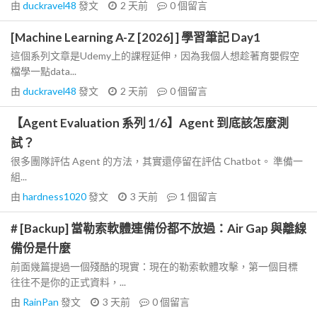
由
duckravel48
發文
2 天前
0
個留言
[Machine Learning A-Z [2026] ] 學習筆記 Day1
這個系列文章是Udemy上的課程延伸，因為我個人想趁著育嬰假空
檔學一點data...
由
duckravel48
發文
2 天前
0
個留言
【Agent Evaluation 系列 1/6】Agent 到底該怎麼測
試？
很多團隊評估 Agent 的方法，其實還停留在評估 Chatbot。 準備一
組...
由
hardness1020
發文
3 天前
1
個留言
# [Backup] 當勒索軟體連備份都不放過：Air Gap 與離線
備份是什麼
前面幾篇提過一個殘酷的現實：現在的勒索軟體攻擊，第一個目標
往往不是你的正式資料，...
由
RainPan
發文
3 天前
0
個留言