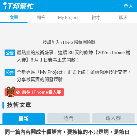
登入
文章
問答
My Project
徵才
聊天
按讚加入 iThelp 粉絲團追蹤
最熱血的技術盛事，連續 30 天的修煉【2026 iThome 鐵
公告
人賽】8 月 1 日賽事正式開啟！
全新專區「My Project」正式上線！邀請你用技術交流，
公告
分享最真實的開發經驗
前往 iThome鐵人賽
技術文章
熱門
鐵人賽
最新
同一篇內容翻成十種語言，要換掉的不只是詞，是節日