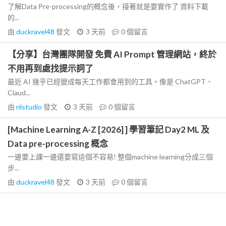
了解Data Pre-processing的概念後，接著就是要實作了 資料下載
的...
由
duckravel48
發文
3 天前
0
個留言
【分享】台灣團隊開發 免費 AI Prompt 管理網站，終於
不用再到處找提示詞了
最近 AI 幾乎已經變成每天工作都會用到的工具。像是 ChatGPT、
Claud...
由
nlstudio
發文
3 天前
0
個留言
[Machine Learning A-Z [2026] ] 學習筆記 Day2 ML 及
Data pre-processing 概念
一邊要上課一邊還要寫這個不容易! 整個machine learning分成三個
步...
由
duckravel48
發文
3 天前
0
個留言