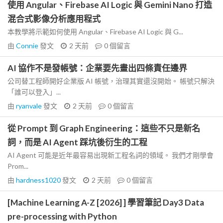
使用 Angular、Firebase AI Logic 與 Gemini Nano 打造
混合式影像分析應用程式
本教學將示範如何使用 Angular、Firebase AI Logic 與 G...
由
Connie
發文
2 天前
0
個留言
AI 協作不是發帳號：企業要先畫出四條責任邊界
公司替工程師開好企業版 AI 帳號，治理其實還沒開始。 帳號只解決
「誰可以登入」...
由
ryanvale
發文
2 天前
0
個留言
從 Prompt 到 Graph Engineering：這些不只是新名
詞，而是 AI Agent 踩坑後衍生的工程
AI Agent 可能是近年最容易出現新工程名詞的領域。 我們才剛學會
Prom...
由
hardness1020
發文
2 天前
0
個留言
[Machine Learning A-Z [2026] ] 學習筆記 Day3 Data
pre-processing with Python