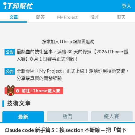
登入
文章
問答
My Project
徵才
聊天
按讚加入 iThelp 粉絲團追蹤
最熱血的技術盛事，連續 30 天的修煉【2026 iThome 鐵
公告
人賽】8 月 1 日賽事正式開啟！
全新專區「My Project」正式上線！邀請你用技術交流，
公告
分享最真實的開發經驗
前往 iThome鐵人賽
技術文章
熱門
鐵人賽
最新
Claude code 新手篇 5：換 section 不斷線 — 把「當下