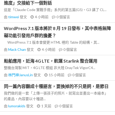
進度」交接給下一個對話
這是「Claude Code 實戰手冊」系列的第五篇(G5)。G3 講了 CL...
由
timwei
發文
4 小時前
0
個留言
WordPress 7.1 版本將於 8 月 19 日發布，其中表格無障
礙功能引發用戶群的擔憂？
WordPress 7.1 版本會變更 HTML 裡的 Table 的結構，其...
由
Mack Chan
發文
4 小時前
0
個留言
船舶應用，近海 4G LTE，航運 Starlink 整合運用
整機台灣製 MIT，4G LTE 模組 非大陸 DrayTek VigorC4...
由
林門神JanusLin
發文
15 小時前
0
個留言
同一篇內容翻成十種語言，要換掉的不只是詞，是節日
我們做的是一套「上傳一張孩子的照片，就寫出並畫出一本繪本」
的產品，內容要以十種語...
由
lumorakids
發文
1 天前
0
個留言