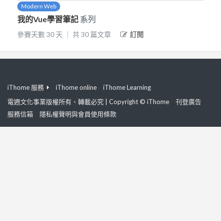
Modern Web
我的Vue學習筆記
系列
參賽天數
30
天
｜
共
30
篇文章
訂閱
iThome 服務
iThome online
iThome Learning
電週文化事業版權所有、轉載必究 | Copyright © iThome
刊登廣告
服務信箱
隱私權聲明與會員使用條款