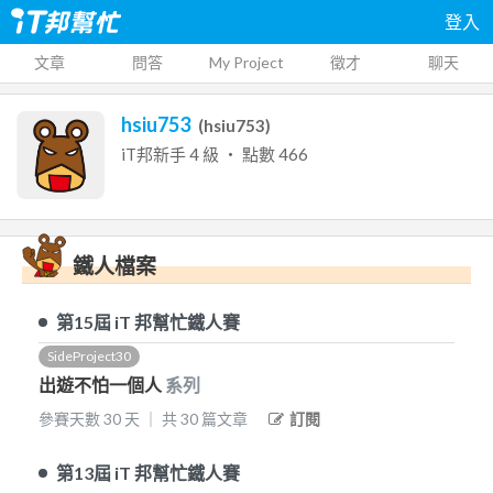
登入
文章
問答
My Project
徵才
聊天
hsiu753
(
hsiu753
)
iT邦新手
4
級 ‧ 點數
466
鐵人檔案
第15屆
iT 邦幫忙鐵人賽
SideProject30
出遊不怕一個人
系列
參賽天數
30
天
｜
共
30
篇文章
訂閱
第13屆
iT 邦幫忙鐵人賽