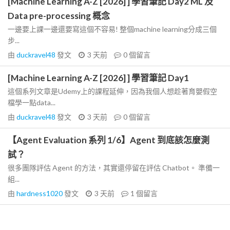
[Machine Learning A-Z [2026] ] 學習筆記 Day2 ML 及
Data pre-processing 概念
一邊要上課一邊還要寫這個不容易! 整個machine learning分成三個
步...
由
duckravel48
發文
3 天前
0
個留言
[Machine Learning A-Z [2026] ] 學習筆記 Day1
這個系列文章是Udemy上的課程延伸，因為我個人想趁著育嬰假空
檔學一點data...
由
duckravel48
發文
3 天前
0
個留言
【Agent Evaluation 系列 1/6】Agent 到底該怎麼測
試？
很多團隊評估 Agent 的方法，其實還停留在評估 Chatbot。 準備一
組...
由
hardness1020
發文
3 天前
1
個留言