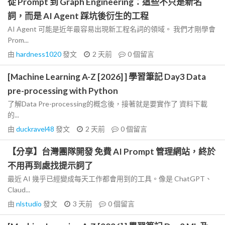
從 Prompt 到 Graph Engineering：這些不只是新名
詞，而是 AI Agent 踩坑後衍生的工程
AI Agent 可能是近年最容易出現新工程名詞的領域。 我們才剛學會
Prom...
由
hardness1020
發文
2 天前
0
個留言
[Machine Learning A-Z [2026] ] 學習筆記 Day3 Data
pre-processing with Python
了解Data Pre-processing的概念後，接著就是要實作了 資料下載
的...
由
duckravel48
發文
2 天前
0
個留言
【分享】台灣團隊開發 免費 AI Prompt 管理網站，終於
不用再到處找提示詞了
最近 AI 幾乎已經變成每天工作都會用到的工具。像是 ChatGPT、
Claud...
由
nlstudio
發文
3 天前
0
個留言