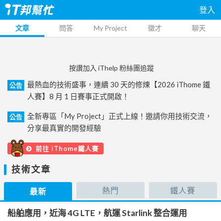
登入
文章
問答
My Project
徵才
聊天
按讚加入 iThelp 粉絲團追蹤
最熱血的技術盛事，連續 30 天的修煉【2026 iThome 鐵
公告
人賽】8 月 1 日賽事正式開啟！
全新專區「My Project」正式上線！邀請你用技術交流，
公告
分享最真實的開發經驗
前往 iThome鐵人賽
技術文章
熱門
鐵人賽
最新
船舶應用，近海 4G LTE，航運 Starlink 整合運用