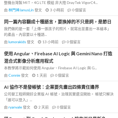
整機台灣製 MIT，4G LTE 模組 非大陸 DrayTek VigorC4...
由
林門神JanusLin
發文
3 小時前
0
個留言
同一篇內容翻成十種語言，要換掉的不只是詞，是節日
我們做的是一套「上傳一張孩子的照片，就寫出並畫出一本繪本」
的產品，內容要以十種語...
由
lumorakids
發文
13 小時前
0
個留言
使用 Angular、Firebase AI Logic 與 Gemini Nano 打造
混合式影像分析應用程式
本教學將示範如何使用 Angular、Firebase AI Logic 與 G...
由
Connie
發文
1 天前
0
個留言
AI 協作不是發帳號：企業要先畫出四條責任邊界
公司替工程師開好企業版 AI 帳號，治理其實還沒開始。 帳號只解決
「誰可以登入」...
由
ryanvale
發文
2 天前
0
個留言