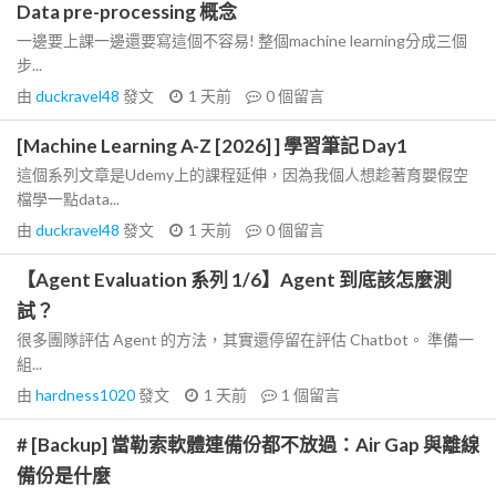
Data pre-processing 概念
一邊要上課一邊還要寫這個不容易! 整個machine learning分成三個
步...
由
duckravel48
發文
1 天前
0
個留言
[Machine Learning A-Z [2026] ] 學習筆記 Day1
這個系列文章是Udemy上的課程延伸，因為我個人想趁著育嬰假空
檔學一點data...
由
duckravel48
發文
1 天前
0
個留言
【Agent Evaluation 系列 1/6】Agent 到底該怎麼測
試？
很多團隊評估 Agent 的方法，其實還停留在評估 Chatbot。 準備一
組...
由
hardness1020
發文
1 天前
1
個留言
# [Backup] 當勒索軟體連備份都不放過：Air Gap 與離線
備份是什麼