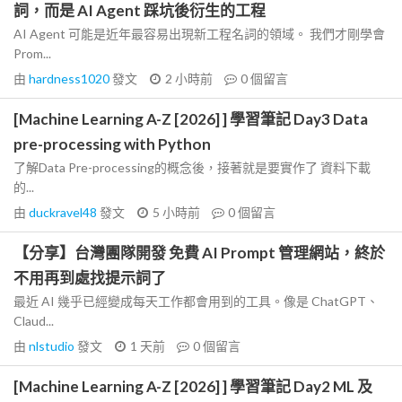
詞，而是 AI Agent 踩坑後衍生的工程
AI Agent 可能是近年最容易出現新工程名詞的領域。 我們才剛學會
Prom...
由
hardness1020
發文
2 小時前
0
個留言
[Machine Learning A-Z [2026] ] 學習筆記 Day3 Data
pre-processing with Python
了解Data Pre-processing的概念後，接著就是要實作了 資料下載
的...
由
duckravel48
發文
5 小時前
0
個留言
【分享】台灣團隊開發 免費 AI Prompt 管理網站，終於
不用再到處找提示詞了
最近 AI 幾乎已經變成每天工作都會用到的工具。像是 ChatGPT、
Claud...
由
nlstudio
發文
1 天前
0
個留言
[Machine Learning A-Z [2026] ] 學習筆記 Day2 ML 及