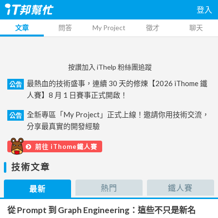
登入
文章
問答
My Project
徵才
聊天
按讚加入 iThelp 粉絲團追蹤
最熱血的技術盛事，連續 30 天的修煉【2026 iThome 鐵
公告
人賽】8 月 1 日賽事正式開啟！
全新專區「My Project」正式上線！邀請你用技術交流，
公告
分享最真實的開發經驗
前往 iThome鐵人賽
技術文章
熱門
鐵人賽
最新
從 Prompt 到 Graph Engineering：這些不只是新名