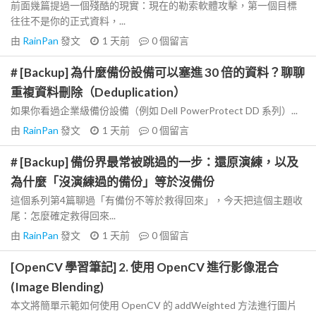
前面幾篇提過一個殘酷的現實：現在的勒索軟體攻擊，第一個目標
往往不是你的正式資料，...
由
RainPan
發文
1 天前
0
個留言
# [Backup] 為什麼備份設備可以塞進 30 倍的資料？聊聊
重複資料刪除（Deduplication）
如果你看過企業級備份設備（例如 Dell PowerProtect DD 系列）...
由
RainPan
發文
1 天前
0
個留言
# [Backup] 備份界最常被跳過的一步：還原演練，以及
為什麼「沒演練過的備份」等於沒備份
這個系列第4篇聊過「有備份不等於救得回來」，今天把這個主題收
尾：怎麼確定救得回來...
由
RainPan
發文
1 天前
0
個留言
[OpenCV 學習筆記] 2. 使用 OpenCV 進行影像混合
(Image Blending)
本文將簡單示範如何使用 OpenCV 的 addWeighted 方法進行圖片