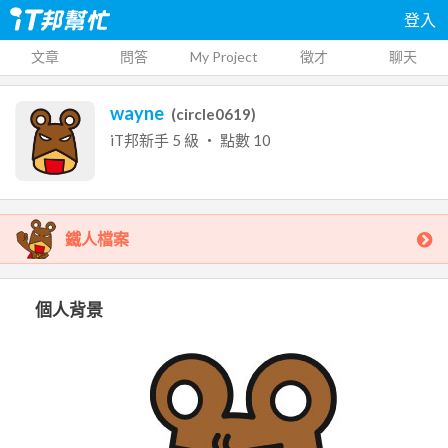
登入
文章
問答
My Project
徵才
聊天
wayne
(
circle0619
)
iT邦新手
5
級 ‧ 點數
10
鐵人檔案
個人背景