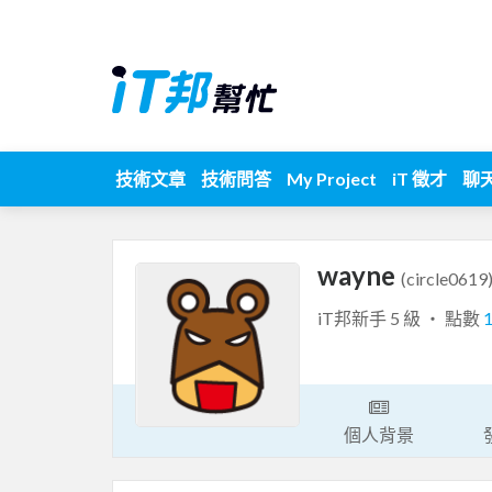
技術文章
技術問答
My Project
iT 徵才
聊
wayne
(circle0619
iT邦新手 5 級 ‧ 點數
個人背景