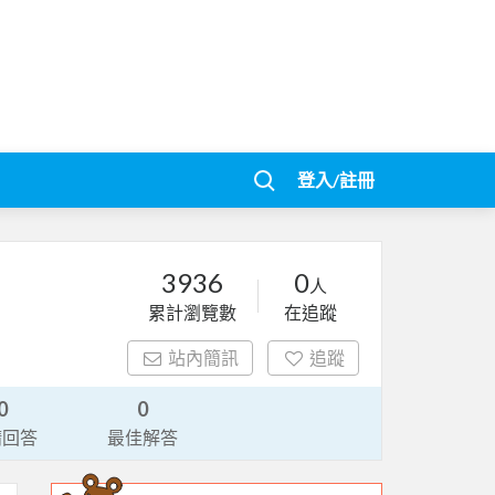
登入/註冊
3936
0
人
累計瀏覽數
在追蹤
站內簡訊
追蹤
0
0
請回答
最佳解答