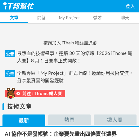
登入
文章
問答
My Project
徵才
聊天
按讚加入 iThelp 粉絲團追蹤
最熱血的技術盛事，連續 30 天的修煉【2026 iThome 鐵
公告
人賽】8 月 1 日賽事正式開啟！
全新專區「My Project」正式上線！邀請你用技術交流，
公告
分享最真實的開發經驗
前往 iThome鐵人賽
技術文章
熱門
鐵人賽
最新
AI 協作不是發帳號：企業要先畫出四條責任邊界