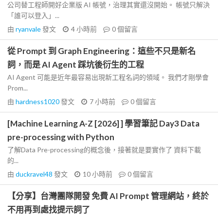
公司替工程師開好企業版 AI 帳號，治理其實還沒開始。 帳號只解決
「誰可以登入」...
由
ryanvale
發文
4 小時前
0
個留言
從 Prompt 到 Graph Engineering：這些不只是新名
詞，而是 AI Agent 踩坑後衍生的工程
AI Agent 可能是近年最容易出現新工程名詞的領域。 我們才剛學會
Prom...
由
hardness1020
發文
7 小時前
0
個留言
[Machine Learning A-Z [2026] ] 學習筆記 Day3 Data
pre-processing with Python
了解Data Pre-processing的概念後，接著就是要實作了 資料下載
的...
由
duckravel48
發文
10 小時前
0
個留言
【分享】台灣團隊開發 免費 AI Prompt 管理網站，終於
不用再到處找提示詞了