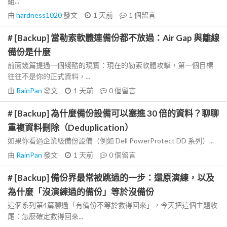
組...
由
hardness1020
發文
1 天前
1
個留言
# [Backup] 當勒索軟體連備份都不放過：Air Gap 與離線
備份是什麼
前面幾篇提過一個殘酷的現實：現在的勒索軟體攻擊，第一個目標
往往不是你的正式資料，...
由
RainPan
發文
1 天前
0
個留言
# [Backup] 為什麼備份設備可以塞進 30 倍的資料？聊聊
重複資料刪除（Deduplication）
如果你看過企業級備份設備（例如 Dell PowerProtect DD 系列）...
由
RainPan
發文
1 天前
0
個留言
# [Backup] 備份界最常被跳過的一步：還原演練，以及
為什麼「沒演練過的備份」等於沒備份
這個系列第4篇聊過「有備份不等於救得回來」，今天把這個主題收
尾：怎麼確定救得回來...