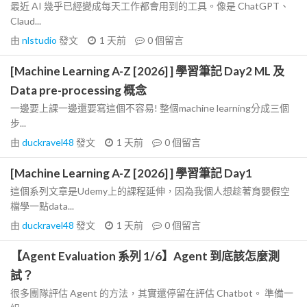
最近 AI 幾乎已經變成每天工作都會用到的工具。像是 ChatGPT、
Claud...
由
nlstudio
發文
1 天前
0
個留言
[Machine Learning A-Z [2026] ] 學習筆記 Day2 ML 及
Data pre-processing 概念
一邊要上課一邊還要寫這個不容易! 整個machine learning分成三個
步...
由
duckravel48
發文
1 天前
0
個留言
[Machine Learning A-Z [2026] ] 學習筆記 Day1
這個系列文章是Udemy上的課程延伸，因為我個人想趁著育嬰假空
檔學一點data...
由
duckravel48
發文
1 天前
0
個留言
【Agent Evaluation 系列 1/6】Agent 到底該怎麼測
試？
很多團隊評估 Agent 的方法，其實還停留在評估 Chatbot。 準備一