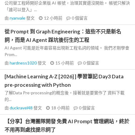
公司替工程師開好企業版 AI 帳號，治理其實還沒開始。 帳號只解決
「誰可以登入」...
由
ryanvale
發文
12 小時前
0
個留言
從 Prompt 到 Graph Engineering：這些不只是新名
詞，而是 AI Agent 踩坑後衍生的工程
AI Agent 可能是近年最容易出現新工程名詞的領域。 我們才剛學會
Prom...
由
hardness1020
發文
15 小時前
0
個留言
[Machine Learning A-Z [2026] ] 學習筆記 Day3 Data
pre-processing with Python
了解Data Pre-processing的概念後，接著就是要實作了 資料下載
的...
由
duckravel48
發文
18 小時前
0
個留言
【分享】台灣團隊開發 免費 AI Prompt 管理網站，終於
不用再到處找提示詞了