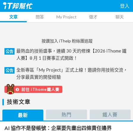
登入
文章
問答
My Project
徵才
聊天
按讚加入 iThelp 粉絲團追蹤
最熱血的技術盛事，連續 30 天的修煉【2026 iThome 鐵
公告
人賽】8 月 1 日賽事正式開啟！
全新專區「My Project」正式上線！邀請你用技術交流，
公告
分享最真實的開發經驗
前往 iThome鐵人賽
技術文章
熱門
鐵人賽
最新
AI 協作不是發帳號：企業要先畫出四條責任邊界