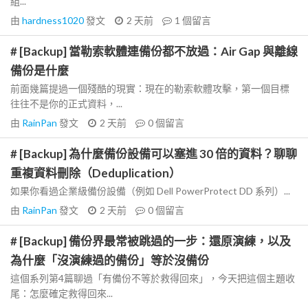
組...
由
hardness1020
發文
2 天前
1
個留言
# [Backup] 當勒索軟體連備份都不放過：Air Gap 與離線
備份是什麼
前面幾篇提過一個殘酷的現實：現在的勒索軟體攻擊，第一個目標
往往不是你的正式資料，...
由
RainPan
發文
2 天前
0
個留言
# [Backup] 為什麼備份設備可以塞進 30 倍的資料？聊聊
重複資料刪除（Deduplication）
如果你看過企業級備份設備（例如 Dell PowerProtect DD 系列）...
由
RainPan
發文
2 天前
0
個留言
# [Backup] 備份界最常被跳過的一步：還原演練，以及
為什麼「沒演練過的備份」等於沒備份
這個系列第4篇聊過「有備份不等於救得回來」，今天把這個主題收
尾：怎麼確定救得回來...