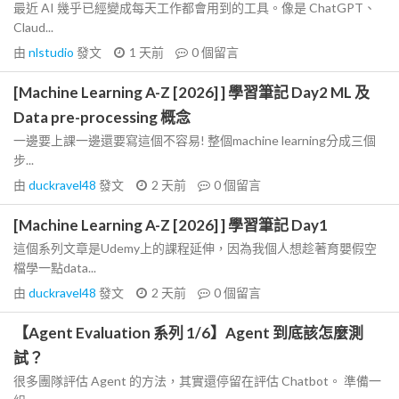
最近 AI 幾乎已經變成每天工作都會用到的工具。像是 ChatGPT、
Claud...
由
nlstudio
發文
1 天前
0
個留言
[Machine Learning A-Z [2026] ] 學習筆記 Day2 ML 及
Data pre-processing 概念
一邊要上課一邊還要寫這個不容易! 整個machine learning分成三個
步...
由
duckravel48
發文
2 天前
0
個留言
[Machine Learning A-Z [2026] ] 學習筆記 Day1
這個系列文章是Udemy上的課程延伸，因為我個人想趁著育嬰假空
檔學一點data...
由
duckravel48
發文
2 天前
0
個留言
【Agent Evaluation 系列 1/6】Agent 到底該怎麼測
試？
很多團隊評估 Agent 的方法，其實還停留在評估 Chatbot。 準備一