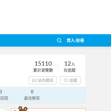
登入/註冊
15110
12
人
累計瀏覽數
在追蹤
站內簡訊
追蹤
0
0
請回答
最佳解答