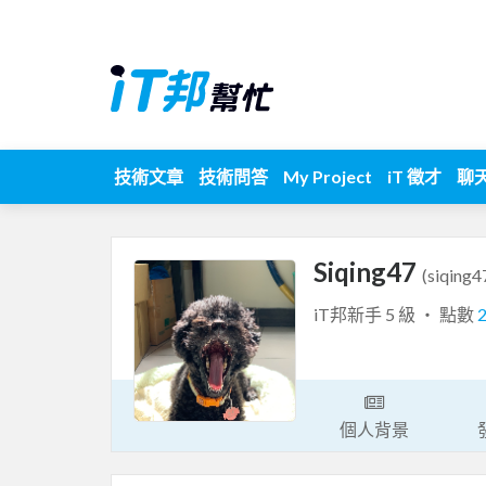
技術文章
技術問答
My Project
iT 徵才
聊
Siqing47
(siqing4
iT邦新手 5 級 ‧ 點數
個人背景