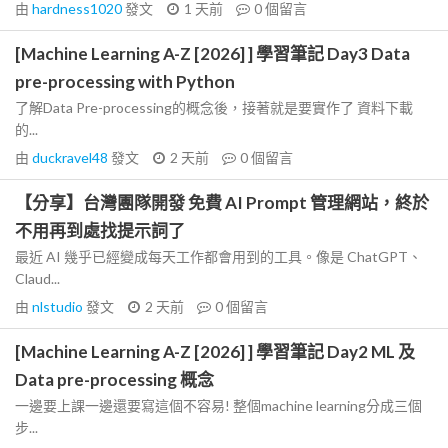
由
hardness1020
發文
1 天前
0
個留言
[Machine Learning A-Z [2026] ] 學習筆記 Day3 Data
pre-processing with Python
了解Data Pre-processing的概念後，接著就是要實作了 資料下載
的...
由
duckravel48
發文
2 天前
0
個留言
【分享】台灣團隊開發 免費 AI Prompt 管理網站，終於
不用再到處找提示詞了
最近 AI 幾乎已經變成每天工作都會用到的工具。像是 ChatGPT、
Claud...
由
nlstudio
發文
2 天前
0
個留言
[Machine Learning A-Z [2026] ] 學習筆記 Day2 ML 及
Data pre-processing 概念
一邊要上課一邊還要寫這個不容易! 整個machine learning分成三個
步...