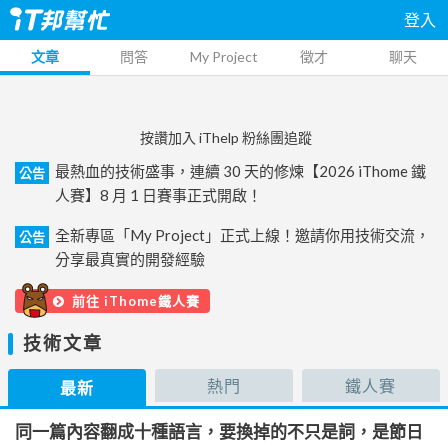
登入
文章
問答
My Project
徵才
聊天
按讚加入 iThelp 粉絲團追蹤
最熱血的技術盛事，連續 30 天的修煉【2026 iThome 鐵
公告
人賽】8 月 1 日賽事正式開啟！
全新專區「My Project」正式上線！邀請你用技術交流，
公告
分享最真實的開發經驗
前往 iThome鐵人賽
技術文章
熱門
鐵人賽
最新
同一篇內容翻成十種語言，要換掉的不只是詞，是節日