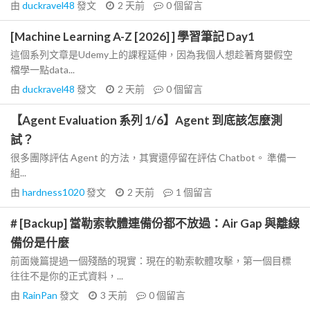
由
duckravel48
發文
2 天前
0
個留言
[Machine Learning A-Z [2026] ] 學習筆記 Day1
這個系列文章是Udemy上的課程延伸，因為我個人想趁著育嬰假空
檔學一點data...
由
duckravel48
發文
2 天前
0
個留言
【Agent Evaluation 系列 1/6】Agent 到底該怎麼測
試？
很多團隊評估 Agent 的方法，其實還停留在評估 Chatbot。 準備一
組...
由
hardness1020
發文
2 天前
1
個留言
# [Backup] 當勒索軟體連備份都不放過：Air Gap 與離線
備份是什麼
前面幾篇提過一個殘酷的現實：現在的勒索軟體攻擊，第一個目標
往往不是你的正式資料，...
由
RainPan
發文
3 天前
0
個留言