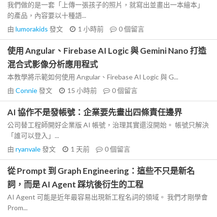
我們做的是一套「上傳一張孩子的照片，就寫出並畫出一本繪本」
的產品，內容要以十種語...
由
lumorakids
發文
1 小時前
0
個留言
使用 Angular、Firebase AI Logic 與 Gemini Nano 打造
混合式影像分析應用程式
本教學將示範如何使用 Angular、Firebase AI Logic 與 G...
由
Connie
發文
15 小時前
0
個留言
AI 協作不是發帳號：企業要先畫出四條責任邊界
公司替工程師開好企業版 AI 帳號，治理其實還沒開始。 帳號只解決
「誰可以登入」...
由
ryanvale
發文
1 天前
0
個留言
從 Prompt 到 Graph Engineering：這些不只是新名
詞，而是 AI Agent 踩坑後衍生的工程
AI Agent 可能是近年最容易出現新工程名詞的領域。 我們才剛學會
Prom...