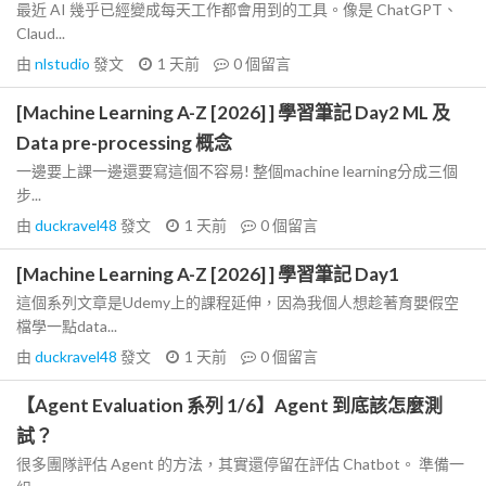
最近 AI 幾乎已經變成每天工作都會用到的工具。像是 ChatGPT、
Claud...
由
nlstudio
發文
1 天前
0
個留言
[Machine Learning A-Z [2026] ] 學習筆記 Day2 ML 及
Data pre-processing 概念
一邊要上課一邊還要寫這個不容易! 整個machine learning分成三個
步...
由
duckravel48
發文
1 天前
0
個留言
[Machine Learning A-Z [2026] ] 學習筆記 Day1
這個系列文章是Udemy上的課程延伸，因為我個人想趁著育嬰假空
檔學一點data...
由
duckravel48
發文
1 天前
0
個留言
【Agent Evaluation 系列 1/6】Agent 到底該怎麼測
試？
很多團隊評估 Agent 的方法，其實還停留在評估 Chatbot。 準備一