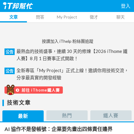
登入
文章
問答
My Project
徵才
聊天
按讚加入 iThelp 粉絲團追蹤
最熱血的技術盛事，連續 30 天的修煉【2026 iThome 鐵
公告
人賽】8 月 1 日賽事正式開啟！
全新專區「My Project」正式上線！邀請你用技術交流，
公告
分享最真實的開發經驗
前往 iThome鐵人賽
技術文章
熱門
鐵人賽
最新
AI 協作不是發帳號：企業要先畫出四條責任邊界