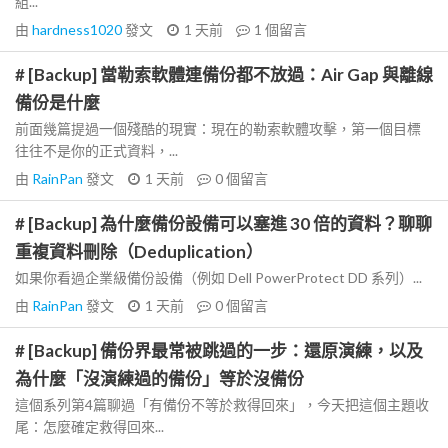
組...
由
hardness1020
發文
1 天前
1
個留言
# [Backup] 當勒索軟體連備份都不放過：Air Gap 與離線
備份是什麼
前面幾篇提過一個殘酷的現實：現在的勒索軟體攻擊，第一個目標
往往不是你的正式資料，...
由
RainPan
發文
1 天前
0
個留言
# [Backup] 為什麼備份設備可以塞進 30 倍的資料？聊聊
重複資料刪除（Deduplication）
如果你看過企業級備份設備（例如 Dell PowerProtect DD 系列）...
由
RainPan
發文
1 天前
0
個留言
# [Backup] 備份界最常被跳過的一步：還原演練，以及
為什麼「沒演練過的備份」等於沒備份
這個系列第4篇聊過「有備份不等於救得回來」，今天把這個主題收
尾：怎麼確定救得回來...