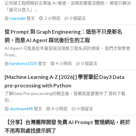
公司替工程師開好企業版 AI 帳號，治理其實還沒開始。 帳號只解決
「誰可以登入」...
由
ryanvale
發文
2 小時前
0
個留言
從 Prompt 到 Graph Engineering：這些不只是新名
詞，而是 AI Agent 踩坑後衍生的工程
AI Agent 可能是近年最容易出現新工程名詞的領域。 我們才剛學會
Prom...
由
hardness1020
發文
4 小時前
0
個留言
[Machine Learning A-Z [2026] ] 學習筆記 Day3 Data
pre-processing with Python
了解Data Pre-processing的概念後，接著就是要實作了 資料下載
的...
由
duckravel48
發文
8 小時前
0
個留言
【分享】台灣團隊開發 免費 AI Prompt 管理網站，終於
不用再到處找提示詞了