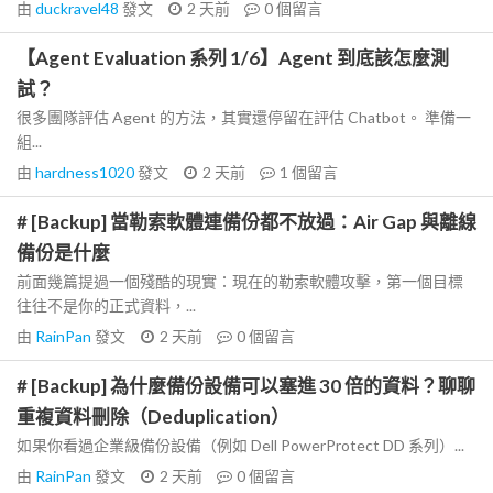
由
duckravel48
發文
2 天前
0
個留言
【Agent Evaluation 系列 1/6】Agent 到底該怎麼測
試？
很多團隊評估 Agent 的方法，其實還停留在評估 Chatbot。 準備一
組...
由
hardness1020
發文
2 天前
1
個留言
# [Backup] 當勒索軟體連備份都不放過：Air Gap 與離線
備份是什麼
前面幾篇提過一個殘酷的現實：現在的勒索軟體攻擊，第一個目標
往往不是你的正式資料，...
由
RainPan
發文
2 天前
0
個留言
# [Backup] 為什麼備份設備可以塞進 30 倍的資料？聊聊
重複資料刪除（Deduplication）
如果你看過企業級備份設備（例如 Dell PowerProtect DD 系列）...
由
RainPan
發文
2 天前
0
個留言