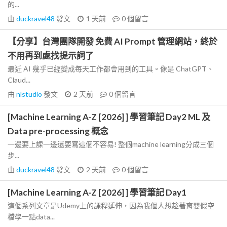
的...
由
duckravel48
發文
1 天前
0
個留言
【分享】台灣團隊開發 免費 AI Prompt 管理網站，終於
不用再到處找提示詞了
最近 AI 幾乎已經變成每天工作都會用到的工具。像是 ChatGPT、
Claud...
由
nlstudio
發文
2 天前
0
個留言
[Machine Learning A-Z [2026] ] 學習筆記 Day2 ML 及
Data pre-processing 概念
一邊要上課一邊還要寫這個不容易! 整個machine learning分成三個
步...
由
duckravel48
發文
2 天前
0
個留言
[Machine Learning A-Z [2026] ] 學習筆記 Day1
這個系列文章是Udemy上的課程延伸，因為我個人想趁著育嬰假空
檔學一點data...