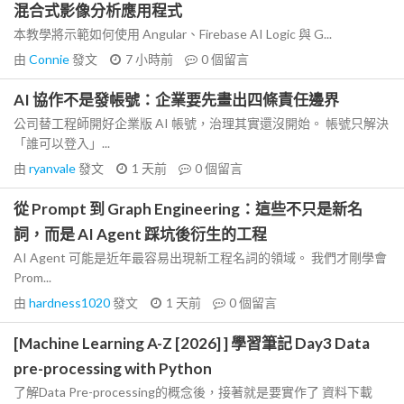
混合式影像分析應用程式
本教學將示範如何使用 Angular、Firebase AI Logic 與 G...
由
Connie
發文
7 小時前
0
個留言
AI 協作不是發帳號：企業要先畫出四條責任邊界
公司替工程師開好企業版 AI 帳號，治理其實還沒開始。 帳號只解決
「誰可以登入」...
由
ryanvale
發文
1 天前
0
個留言
從 Prompt 到 Graph Engineering：這些不只是新名
詞，而是 AI Agent 踩坑後衍生的工程
AI Agent 可能是近年最容易出現新工程名詞的領域。 我們才剛學會
Prom...
由
hardness1020
發文
1 天前
0
個留言
[Machine Learning A-Z [2026] ] 學習筆記 Day3 Data
pre-processing with Python
了解Data Pre-processing的概念後，接著就是要實作了 資料下載