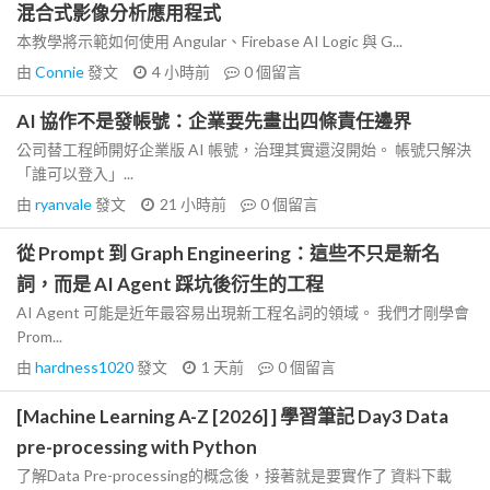
混合式影像分析應用程式
本教學將示範如何使用 Angular、Firebase AI Logic 與 G...
由
Connie
發文
4 小時前
0
個留言
AI 協作不是發帳號：企業要先畫出四條責任邊界
公司替工程師開好企業版 AI 帳號，治理其實還沒開始。 帳號只解決
「誰可以登入」...
由
ryanvale
發文
21 小時前
0
個留言
從 Prompt 到 Graph Engineering：這些不只是新名
詞，而是 AI Agent 踩坑後衍生的工程
AI Agent 可能是近年最容易出現新工程名詞的領域。 我們才剛學會
Prom...
由
hardness1020
發文
1 天前
0
個留言
[Machine Learning A-Z [2026] ] 學習筆記 Day3 Data
pre-processing with Python
了解Data Pre-processing的概念後，接著就是要實作了 資料下載