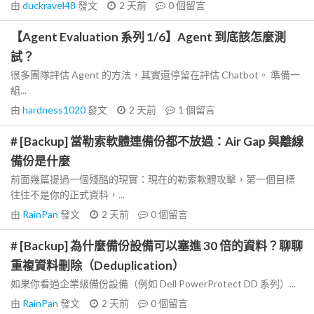
由
duckravel48
發文
2 天前
0
個留言
【Agent Evaluation 系列 1/6】Agent 到底該怎麼測
試？
很多團隊評估 Agent 的方法，其實還停留在評估 Chatbot。 準備一
組...
由
hardness1020
發文
2 天前
1
個留言
# [Backup] 當勒索軟體連備份都不放過：Air Gap 與離線
備份是什麼
前面幾篇提過一個殘酷的現實：現在的勒索軟體攻擊，第一個目標
往往不是你的正式資料，...
由
RainPan
發文
2 天前
0
個留言
# [Backup] 為什麼備份設備可以塞進 30 倍的資料？聊聊
重複資料刪除（Deduplication）
如果你看過企業級備份設備（例如 Dell PowerProtect DD 系列）...
由
RainPan
發文
2 天前
0
個留言