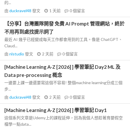
的...
由
duckravel48
發文
1 天前
0
個留言
【分享】台灣團隊開發 免費 AI Prompt 管理網站，終於
不用再到處找提示詞了
最近 AI 幾乎已經變成每天工作都會用到的工具。像是 ChatGPT、
Claud...
由
nlstudio
發文
2 天前
0
個留言
[Machine Learning A-Z [2026] ] 學習筆記 Day2 ML 及
Data pre-processing 概念
一邊要上課一邊還要寫這個不容易! 整個machine learning分成三個
步...
由
duckravel48
發文
2 天前
0
個留言
[Machine Learning A-Z [2026] ] 學習筆記 Day1
這個系列文章是Udemy上的課程延伸，因為我個人想趁著育嬰假空
檔學一點data...