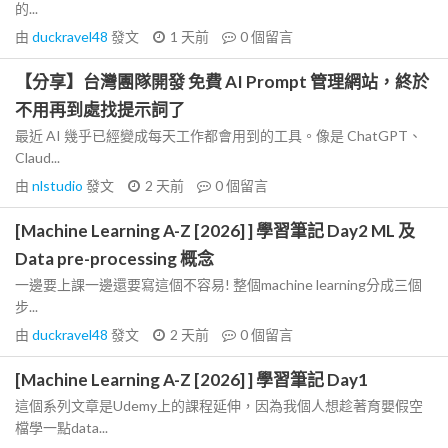
的...
由
duckravel48
發文
1 天前
0
個留言
【分享】台灣團隊開發 免費 AI Prompt 管理網站，終於
不用再到處找提示詞了
最近 AI 幾乎已經變成每天工作都會用到的工具。像是 ChatGPT、
Claud...
由
nlstudio
發文
2 天前
0
個留言
[Machine Learning A-Z [2026] ] 學習筆記 Day2 ML 及
Data pre-processing 概念
一邊要上課一邊還要寫這個不容易! 整個machine learning分成三個
步...
由
duckravel48
發文
2 天前
0
個留言
[Machine Learning A-Z [2026] ] 學習筆記 Day1
這個系列文章是Udemy上的課程延伸，因為我個人想趁著育嬰假空
檔學一點data...