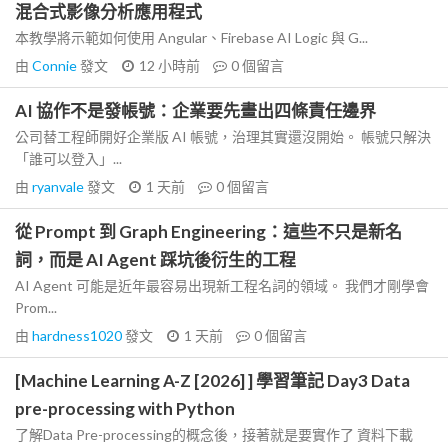
混合式影像分析應用程式
本教學將示範如何使用 Angular、Firebase AI Logic 與 G...
由
Connie
發文
12 小時前
0
個留言
AI 協作不是發帳號：企業要先畫出四條責任邊界
公司替工程師開好企業版 AI 帳號，治理其實還沒開始。 帳號只解決
「誰可以登入」...
由
ryanvale
發文
1 天前
0
個留言
從 Prompt 到 Graph Engineering：這些不只是新名
詞，而是 AI Agent 踩坑後衍生的工程
AI Agent 可能是近年最容易出現新工程名詞的領域。 我們才剛學會
Prom...
由
hardness1020
發文
1 天前
0
個留言
[Machine Learning A-Z [2026] ] 學習筆記 Day3 Data
pre-processing with Python
了解Data Pre-processing的概念後，接著就是要實作了 資料下載