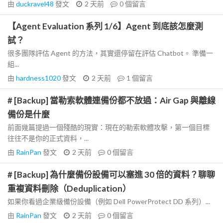
由
duckravel48
發文
2 天前
0
個留言
【Agent Evaluation 系列 1/6】Agent 到底該怎麼測
試？
很多團隊評估 Agent 的方法，其實還停留在評估 Chatbot。 準備一
組...
由
hardness1020
發文
2 天前
1
個留言
# [Backup] 當勒索軟體連備份都不放過：Air Gap 與離線
備份是什麼
前面幾篇提過一個殘酷的現實：現在的勒索軟體攻擊，第一個目標
往往不是你的正式資料，...
由
RainPan
發文
2 天前
0
個留言
# [Backup] 為什麼備份設備可以塞進 30 倍的資料？聊聊
重複資料刪除（Deduplication）
如果你看過企業級備份設備（例如 Dell PowerProtect DD 系列）...
由
RainPan
發文
2 天前
0
個留言