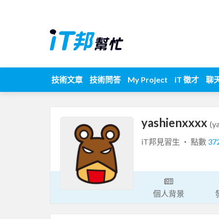
技術文章
技術問答
My Project
iT 徵才
聊
yashienxxxx
(y
iT邦見習生 ‧ 點數
37
個人背景