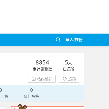
登入/註冊
8354
5
人
累計瀏覽數
在追蹤
站內簡訊
追蹤
0
0
請回答
最佳解答