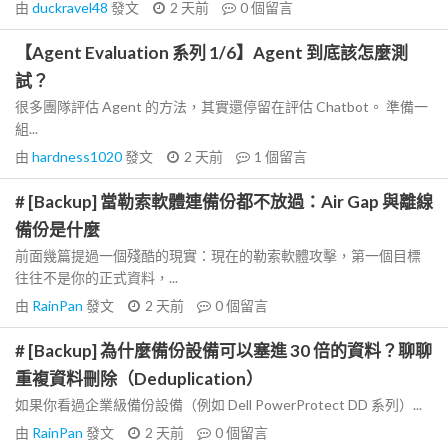
由
duckravel48
發文
2 天前
0
個留言
【Agent Evaluation 系列 1/6】Agent 到底該怎麼測
試？
很多團隊評估 Agent 的方法，其實還停留在評估 Chatbot。 準備一
組...
由
hardness1020
發文
2 天前
1
個留言
# [Backup] 當勒索軟體連備份都不放過：Air Gap 與離線
備份是什麼
前面幾篇提過一個殘酷的現實：現在的勒索軟體攻擊，第一個目標
往往不是你的正式資料，...
由
RainPan
發文
2 天前
0
個留言
# [Backup] 為什麼備份設備可以塞進 30 倍的資料？聊聊
重複資料刪除（Deduplication）
如果你看過企業級備份設備（例如 Dell PowerProtect DD 系列）...
由
RainPan
發文
2 天前
0
個留言