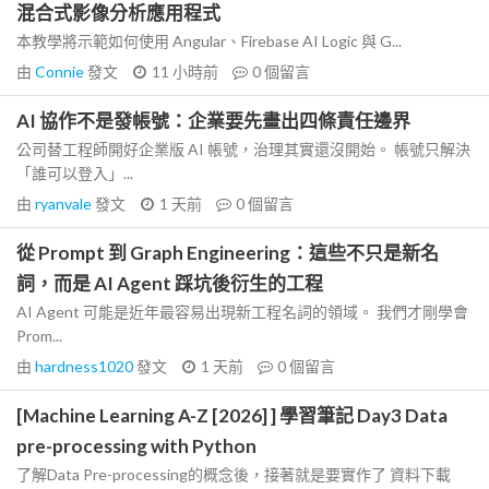
混合式影像分析應用程式
本教學將示範如何使用 Angular、Firebase AI Logic 與 G...
由
Connie
發文
11 小時前
0
個留言
AI 協作不是發帳號：企業要先畫出四條責任邊界
公司替工程師開好企業版 AI 帳號，治理其實還沒開始。 帳號只解決
「誰可以登入」...
由
ryanvale
發文
1 天前
0
個留言
從 Prompt 到 Graph Engineering：這些不只是新名
詞，而是 AI Agent 踩坑後衍生的工程
AI Agent 可能是近年最容易出現新工程名詞的領域。 我們才剛學會
Prom...
由
hardness1020
發文
1 天前
0
個留言
[Machine Learning A-Z [2026] ] 學習筆記 Day3 Data
pre-processing with Python
了解Data Pre-processing的概念後，接著就是要實作了 資料下載