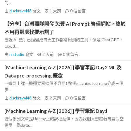
的...
由
duckravel48
發文
1 天前
0
個留言
【分享】台灣團隊開發 免費 AI Prompt 管理網站，終於
不用再到處找提示詞了
最近 AI 幾乎已經變成每天工作都會用到的工具。像是 ChatGPT、
Claud...
由
nlstudio
發文
2 天前
0
個留言
[Machine Learning A-Z [2026] ] 學習筆記 Day2 ML 及
Data pre-processing 概念
一邊要上課一邊還要寫這個不容易! 整個machine learning分成三個
步...
由
duckravel48
發文
2 天前
0
個留言
[Machine Learning A-Z [2026] ] 學習筆記 Day1
這個系列文章是Udemy上的課程延伸，因為我個人想趁著育嬰假空
檔學一點data...