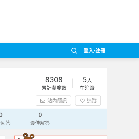
登入/註冊
8308
5
人
累計瀏覽數
在追蹤
站內簡訊
追蹤
0
0
請回答
最佳解答