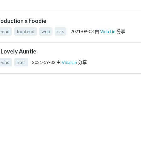
roduction x Foodie
t-end
frontend
web
css
2021-09-03
由
Vida Lin
分享
 Lovely Auntie
t-end
html
2021-09-02
由
Vida Lin
分享