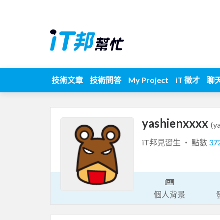
技術文章
技術問答
My Project
iT 徵才
聊
yashienxxxx
(y
iT邦見習生 ‧ 點數
37
個人背景