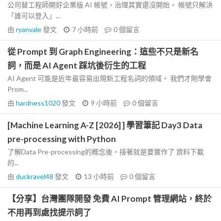
公司替工程師開好企業版 AI 帳號，治理其實還沒開始。 帳號只解決
「誰可以登入」...
由
ryanvale
發文
7 小時前
0
個留言
從 Prompt 到 Graph Engineering：這些不只是新名
詞，而是 AI Agent 踩坑後衍生的工程
AI Agent 可能是近年最容易出現新工程名詞的領域。 我們才剛學會
Prom...
由
hardness1020
發文
9 小時前
0
個留言
[Machine Learning A-Z [2026] ] 學習筆記 Day3 Data
pre-processing with Python
了解Data Pre-processing的概念後，接著就是要實作了 資料下載
的...
由
duckravel48
發文
13 小時前
0
個留言
【分享】台灣團隊開發 免費 AI Prompt 管理網站，終於
不用再到處找提示詞了