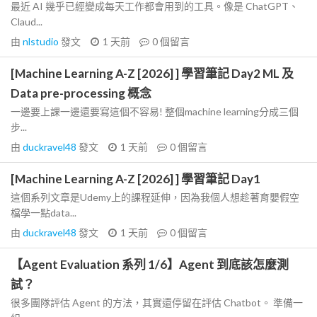
最近 AI 幾乎已經變成每天工作都會用到的工具。像是 ChatGPT、
Claud...
由
nlstudio
發文
1 天前
0
個留言
[Machine Learning A-Z [2026] ] 學習筆記 Day2 ML 及
Data pre-processing 概念
一邊要上課一邊還要寫這個不容易! 整個machine learning分成三個
步...
由
duckravel48
發文
1 天前
0
個留言
[Machine Learning A-Z [2026] ] 學習筆記 Day1
這個系列文章是Udemy上的課程延伸，因為我個人想趁著育嬰假空
檔學一點data...
由
duckravel48
發文
1 天前
0
個留言
【Agent Evaluation 系列 1/6】Agent 到底該怎麼測
試？
很多團隊評估 Agent 的方法，其實還停留在評估 Chatbot。 準備一