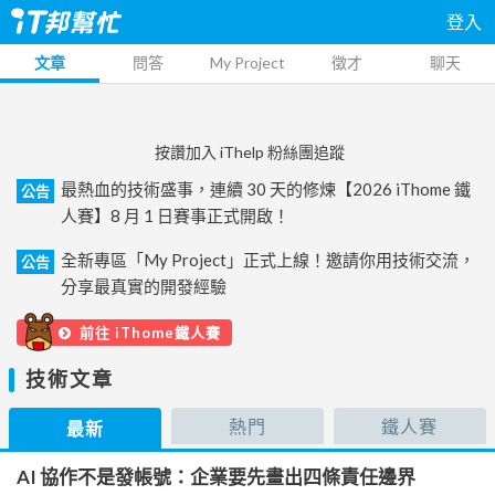
登入
文章
問答
My Project
徵才
聊天
按讚加入 iThelp 粉絲團追蹤
最熱血的技術盛事，連續 30 天的修煉【2026 iThome 鐵
公告
人賽】8 月 1 日賽事正式開啟！
全新專區「My Project」正式上線！邀請你用技術交流，
公告
分享最真實的開發經驗
前往 iThome鐵人賽
技術文章
熱門
鐵人賽
最新
AI 協作不是發帳號：企業要先畫出四條責任邊界