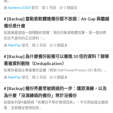
組...
由
hardness1020
發文
1 天前
1
個留言
# [Backup] 當勒索軟體連備份都不放過：Air Gap 與離線
備份是什麼
前面幾篇提過一個殘酷的現實：現在的勒索軟體攻擊，第一個目標
往往不是你的正式資料，...
由
RainPan
發文
2 天前
0
個留言
# [Backup] 為什麼備份設備可以塞進 30 倍的資料？聊聊
重複資料刪除（Deduplication）
如果你看過企業級備份設備（例如 Dell PowerProtect DD 系列）...
由
RainPan
發文
2 天前
0
個留言
# [Backup] 備份界最常被跳過的一步：還原演練，以及
為什麼「沒演練過的備份」等於沒備份
這個系列第4篇聊過「有備份不等於救得回來」，今天把這個主題收
尾：怎麼確定救得回來...