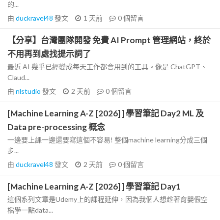
的...
由
duckravel48
發文
1 天前
0
個留言
【分享】台灣團隊開發 免費 AI Prompt 管理網站，終於
不用再到處找提示詞了
最近 AI 幾乎已經變成每天工作都會用到的工具。像是 ChatGPT、
Claud...
由
nlstudio
發文
2 天前
0
個留言
[Machine Learning A-Z [2026] ] 學習筆記 Day2 ML 及
Data pre-processing 概念
一邊要上課一邊還要寫這個不容易! 整個machine learning分成三個
步...
由
duckravel48
發文
2 天前
0
個留言
[Machine Learning A-Z [2026] ] 學習筆記 Day1
這個系列文章是Udemy上的課程延伸，因為我個人想趁著育嬰假空
檔學一點data...