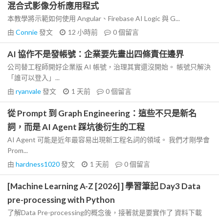
混合式影像分析應用程式
本教學將示範如何使用 Angular、Firebase AI Logic 與 G...
由
Connie
發文
12 小時前
0
個留言
AI 協作不是發帳號：企業要先畫出四條責任邊界
公司替工程師開好企業版 AI 帳號，治理其實還沒開始。 帳號只解決
「誰可以登入」...
由
ryanvale
發文
1 天前
0
個留言
從 Prompt 到 Graph Engineering：這些不只是新名
詞，而是 AI Agent 踩坑後衍生的工程
AI Agent 可能是近年最容易出現新工程名詞的領域。 我們才剛學會
Prom...
由
hardness1020
發文
1 天前
0
個留言
[Machine Learning A-Z [2026] ] 學習筆記 Day3 Data
pre-processing with Python
了解Data Pre-processing的概念後，接著就是要實作了 資料下載