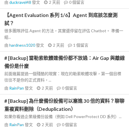
由
duckravel48
發文
2 天前
0
個留言
【Agent Evaluation 系列 1/6】Agent 到底該怎麼測
試？
很多團隊評估 Agent 的方法，其實還停留在評估 Chatbot。 準備一
組...
由
hardness1020
發文
2 天前
1
個留言
# [Backup] 當勒索軟體連備份都不放過：Air Gap 與離線
備份是什麼
前面幾篇提過一個殘酷的現實：現在的勒索軟體攻擊，第一個目標
往往不是你的正式資料，...
由
RainPan
發文
2 天前
0
個留言
# [Backup] 為什麼備份設備可以塞進 30 倍的資料？聊聊
重複資料刪除（Deduplication）
如果你看過企業級備份設備（例如 Dell PowerProtect DD 系列）...
由
RainPan
發文
2 天前
0
個留言