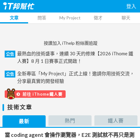
登入
文章
問答
My Project
徵才
聊天
按讚加入 iThelp 粉絲團追蹤
最熱血的技術盛事，連續 30 天的修煉【2026 iThome 鐵
公告
人賽】8 月 1 日賽事正式開啟！
全新專區「My Project」正式上線！邀請你用技術交流，
公告
分享最真實的開發經驗
前往 iThome鐵人賽
技術文章
熱門
鐵人賽
最新
當 coding agent 會操作瀏覽器，E2E 測試就不再只是測