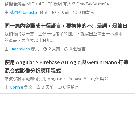
整機台灣製 MIT，4G LTE 模組 非大陸 DrayTek VigorC4...
由
林門神JanusLin
發文
2 天前
0
個留言
同一篇內容翻成十種語言，要換掉的不只是詞，是節日
我們做的是一套「上傳一張孩子的照片，就寫出並畫出一本繪本」
的產品，內容要以十種語...
由
lumorakids
發文
2 天前
0
個留言
使用 Angular、Firebase AI Logic 與 Gemini Nano 打造
混合式影像分析應用程式
本教學將示範如何使用 Angular、Firebase AI Logic 與 G...
由
Connie
發文
3 天前
0
個留言