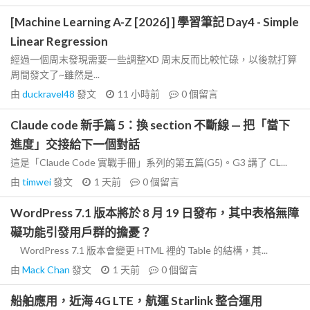
[Machine Learning A-Z [2026] ] 學習筆記 Day4 - Simple
Linear Regression
經過一個周末發現需要一些調整XD 周末反而比較忙碌，以後就打算
周間發文了~雖然是...
由
duckravel48
發文
11 小時前
0
個留言
Claude code 新手篇 5：換 section 不斷線 — 把「當下
進度」交接給下一個對話
這是「Claude Code 實戰手冊」系列的第五篇(G5)。G3 講了 CL...
由
timwei
發文
1 天前
0
個留言
WordPress 7.1 版本將於 8 月 19 日發布，其中表格無障
礙功能引發用戶群的擔憂？
WordPress 7.1 版本會變更 HTML 裡的 Table 的結構，其...
由
Mack Chan
發文
1 天前
0
個留言
船舶應用，近海 4G LTE，航運 Starlink 整合運用