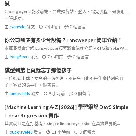
試
Coding agent 能改前端、開啟預覽站、登入、點完流程，最後附上
一張成功...
由
ryanvale
發文
7 小時前
0
個留言
你公司到底有多少台設備？Lansweeper 簡單介紹！
本篇我將會介紹 Lansweeper接著將會依序介紹 PRTG和 SolarWi...
由
YangSean
發文
7 小時前
0
個留言
模型到第七頁就忘了那個孩子
一位媽媽上傳了女兒的一張照片。不是生日也不是什麼特別的日
子，客廳的隨手拍，很普通...
由
lumorakids
發文
9 小時前
0
個留言
[Machine Learning A-Z [2026] ] 學習筆記 Day5 Simple
Linear Regression 實作
其實就只是在打基礎、simple linear regression在真實世界的...
由
duckravel48
發文
11 小時前
0
個留言