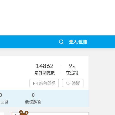
登入/註冊
14862
9
人
累計瀏覽數
在追蹤
站內簡訊
追蹤
0
0
請回答
最佳解答