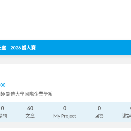
天室
2026 鐵人賽
288
師 銘傳大學國際企業學系
0
60
0
0
發問
文章
My Project
回答
邀