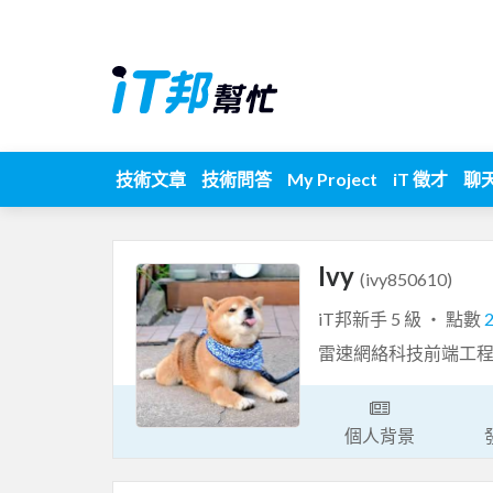
技術文章
技術問答
My Project
iT 徵才
聊
Ivy
(ivy850610)
iT邦新手 5 級 ‧ 點數
雷速網絡科技前端工程
個人背景