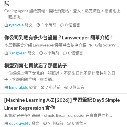
試
Coding agent 能改前端、開啟預覽站、登入、點完流程，最後附上
一張成功...
由
ryanvale
發文
5 小時前
0
個留言
你公司到底有多少台設備？Lansweeper 簡單介紹！
本篇我將會介紹 Lansweeper接著將會依序介紹 PRTG和 SolarWi...
由
YangSean
發文
6 小時前
0
個留言
模型到第七頁就忘了那個孩子
一位媽媽上傳了女兒的一張照片。不是生日也不是什麼特別的日
子，客廳的隨手拍，很普通...
由
lumorakids
發文
7 小時前
0
個留言
[Machine Learning A-Z [2026] ] 學習筆記 Day5 Simple
Linear Regression 實作
其實就只是在打基礎、simple linear regression在真實世界的...
由
duckravel48
發文
9 小時前
0
個留言