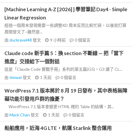
[Machine Learning A-Z [2026] ] 學習筆記 Day4 - Simple
Linear Regression
經過一個周末發現需要一些調整XD 周末反而比較忙碌，以後就打算
周間發文了~雖然是...
由
duckravel48
發文
9 小時前
0
個留言
Claude code 新手篇 5：換 section 不斷線 — 把「當下
進度」交接給下一個對話
這是「Claude Code 實戰手冊」系列的第五篇(G5)。G3 講了 CL...
由
timwei
發文
1 天前
0
個留言
WordPress 7.1 版本將於 8 月 19 日發布，其中表格無障
礙功能引發用戶群的擔憂？
WordPress 7.1 版本會變更 HTML 裡的 Table 的結構，其...
由
Mack Chan
發文
1 天前
0
個留言
船舶應用，近海 4G LTE，航運 Starlink 整合運用