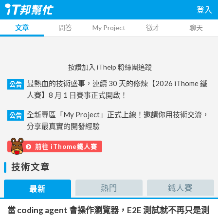
登入
文章
問答
My Project
徵才
聊天
按讚加入 iThelp 粉絲團追蹤
最熱血的技術盛事，連續 30 天的修煉【2026 iThome 鐵
公告
人賽】8 月 1 日賽事正式開啟！
全新專區「My Project」正式上線！邀請你用技術交流，
公告
分享最真實的開發經驗
前往 iThome鐵人賽
技術文章
熱門
鐵人賽
最新
當 coding agent 會操作瀏覽器，E2E 測試就不再只是測