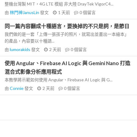
整機台灣製 MIT，4G LTE 模組 非大陸 DrayTek VigorC4...
由
林門神JanusLin
發文
1 天前
0
個留言
同一篇內容翻成十種語言，要換掉的不只是詞，是節日
我們做的是一套「上傳一張孩子的照片，就寫出並畫出一本繪本」
的產品，內容要以十種語...
由
lumorakids
發文
2 天前
0
個留言
使用 Angular、Firebase AI Logic 與 Gemini Nano 打造
混合式影像分析應用程式
本教學將示範如何使用 Angular、Firebase AI Logic 與 G...
由
Connie
發文
2 天前
0
個留言