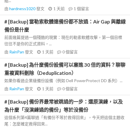
組...
由
hardness1020
發文
1 天前
1
個留言
# [Backup] 當勒索軟體連備份都不放過：Air Gap 與離線
備份是什麼
前面幾篇提過一個殘酷的現實：現在的勒索軟體攻擊，第一個目標
往往不是你的正式資料，...
由
RainPan
發文
1 天前
0
個留言
# [Backup] 為什麼備份設備可以塞進 30 倍的資料？聊聊
重複資料刪除（Deduplication）
如果你看過企業級備份設備（例如 Dell PowerProtect DD 系列）...
由
RainPan
發文
1 天前
0
個留言
# [Backup] 備份界最常被跳過的一步：還原演練，以及
為什麼「沒演練過的備份」等於沒備份
這個系列第4篇聊過「有備份不等於救得回來」，今天把這個主題收
尾：怎麼確定救得回來...