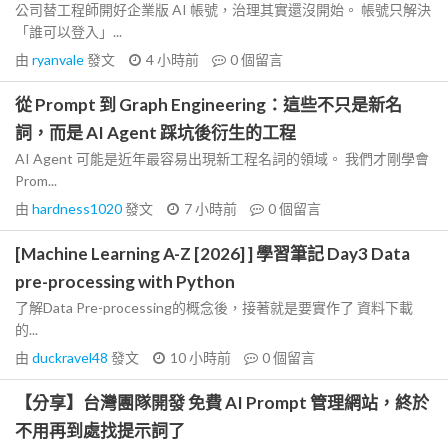
公司替工程師開好企業版 AI 帳號，治理其實還沒開始。 帳號只解決
「誰可以登入」...
由
ryanvale
發文
4 小時前
0
個留言
從 Prompt 到 Graph Engineering：這些不只是新名
詞，而是 AI Agent 踩坑後衍生的工程
AI Agent 可能是近年最容易出現新工程名詞的領域。 我們才剛學會
Prom...
由
hardness1020
發文
7 小時前
0
個留言
[Machine Learning A-Z [2026] ] 學習筆記 Day3 Data
pre-processing with Python
了解Data Pre-processing的概念後，接著就是要實作了 資料下載
的...
由
duckravel48
發文
10 小時前
0
個留言
【分享】台灣團隊開發 免費 AI Prompt 管理網站，終於
不用再到處找提示詞了