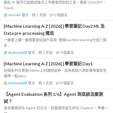
最近 AI 幾乎已經變成每天工作都會用到的工具。像是 ChatGPT、
Claud...
由
nlstudio
發文
1 天前
0
個留言
[Machine Learning A-Z [2026] ] 學習筆記 Day2 ML 及
Data pre-processing 概念
一邊要上課一邊還要寫這個不容易! 整個machine learning分成三個
步...
由
duckravel48
發文
1 天前
0
個留言
[Machine Learning A-Z [2026] ] 學習筆記 Day1
這個系列文章是Udemy上的課程延伸，因為我個人想趁著育嬰假空
檔學一點data...
由
duckravel48
發文
1 天前
0
個留言
【Agent Evaluation 系列 1/6】Agent 到底該怎麼測
試？
很多團隊評估 Agent 的方法，其實還停留在評估 Chatbot。 準備一