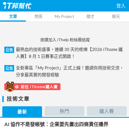
登入
文章
問答
My Project
徵才
聊天
按讚加入 iThelp 粉絲團追蹤
最熱血的技術盛事，連續 30 天的修煉【2026 iThome 鐵
公告
人賽】8 月 1 日賽事正式開啟！
全新專區「My Project」正式上線！邀請你用技術交流，
公告
分享最真實的開發經驗
前往 iThome鐵人賽
技術文章
熱門
鐵人賽
最新
AI 協作不是發帳號：企業要先畫出四條責任邊界