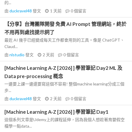
的...
由
duckravel48
發文
1 天前
0
個留言
【分享】台灣團隊開發 免費 AI Prompt 管理網站，終於
不用再到處找提示詞了
最近 AI 幾乎已經變成每天工作都會用到的工具。像是 ChatGPT、
Claud...
由
nlstudio
發文
2 天前
0
個留言
[Machine Learning A-Z [2026] ] 學習筆記 Day2 ML 及
Data pre-processing 概念
一邊要上課一邊還要寫這個不容易! 整個machine learning分成三個
步...
由
duckravel48
發文
2 天前
0
個留言
[Machine Learning A-Z [2026] ] 學習筆記 Day1
這個系列文章是Udemy上的課程延伸，因為我個人想趁著育嬰假空
檔學一點data...