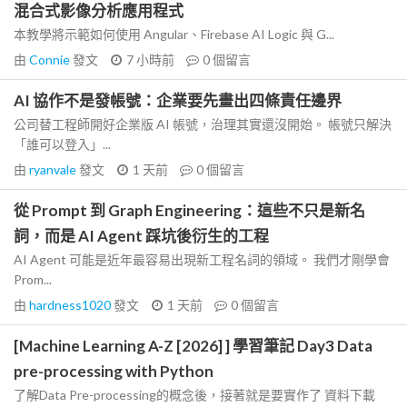
混合式影像分析應用程式
本教學將示範如何使用 Angular、Firebase AI Logic 與 G...
由
Connie
發文
7 小時前
0
個留言
AI 協作不是發帳號：企業要先畫出四條責任邊界
公司替工程師開好企業版 AI 帳號，治理其實還沒開始。 帳號只解決
「誰可以登入」...
由
ryanvale
發文
1 天前
0
個留言
從 Prompt 到 Graph Engineering：這些不只是新名
詞，而是 AI Agent 踩坑後衍生的工程
AI Agent 可能是近年最容易出現新工程名詞的領域。 我們才剛學會
Prom...
由
hardness1020
發文
1 天前
0
個留言
[Machine Learning A-Z [2026] ] 學習筆記 Day3 Data
pre-processing with Python
了解Data Pre-processing的概念後，接著就是要實作了 資料下載