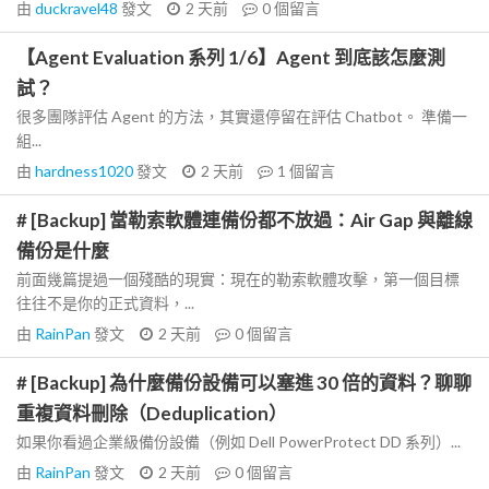
由
duckravel48
發文
2 天前
0
個留言
【Agent Evaluation 系列 1/6】Agent 到底該怎麼測
試？
很多團隊評估 Agent 的方法，其實還停留在評估 Chatbot。 準備一
組...
由
hardness1020
發文
2 天前
1
個留言
# [Backup] 當勒索軟體連備份都不放過：Air Gap 與離線
備份是什麼
前面幾篇提過一個殘酷的現實：現在的勒索軟體攻擊，第一個目標
往往不是你的正式資料，...
由
RainPan
發文
2 天前
0
個留言
# [Backup] 為什麼備份設備可以塞進 30 倍的資料？聊聊
重複資料刪除（Deduplication）
如果你看過企業級備份設備（例如 Dell PowerProtect DD 系列）...
由
RainPan
發文
2 天前
0
個留言