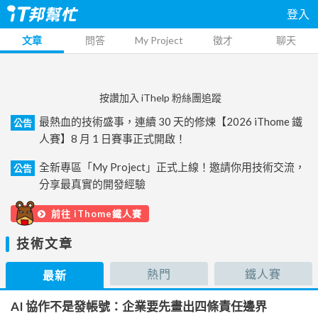
登入
文章
問答
My Project
徵才
聊天
按讚加入 iThelp 粉絲團追蹤
最熱血的技術盛事，連續 30 天的修煉【2026 iThome 鐵
公告
人賽】8 月 1 日賽事正式開啟！
全新專區「My Project」正式上線！邀請你用技術交流，
公告
分享最真實的開發經驗
前往 iThome鐵人賽
技術文章
熱門
鐵人賽
最新
AI 協作不是發帳號：企業要先畫出四條責任邊界