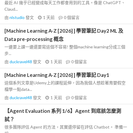
最近 AI 幾乎已經變成每天工作都會用到的工具。像是 ChatGPT、
Claud...
由
nlstudio
發文
1 天前
0
個留言
[Machine Learning A-Z [2026] ] 學習筆記 Day2 ML 及
Data pre-processing 概念
一邊要上課一邊還要寫這個不容易! 整個machine learning分成三個
步...
由
duckravel48
發文
1 天前
0
個留言
[Machine Learning A-Z [2026] ] 學習筆記 Day1
這個系列文章是Udemy上的課程延伸，因為我個人想趁著育嬰假空
檔學一點data...
由
duckravel48
發文
1 天前
0
個留言
【Agent Evaluation 系列 1/6】Agent 到底該怎麼測
試？
很多團隊評估 Agent 的方法，其實還停留在評估 Chatbot。 準備一