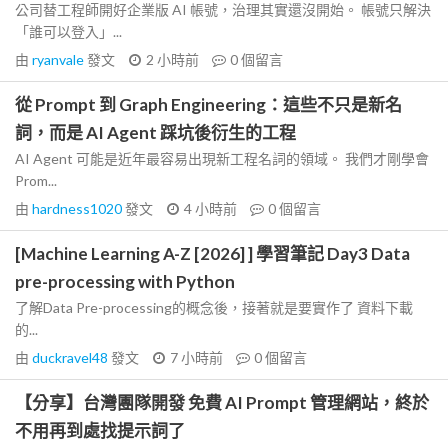
公司替工程師開好企業版 AI 帳號，治理其實還沒開始。 帳號只解決
「誰可以登入」...
由
ryanvale
發文
2 小時前
0
個留言
從 Prompt 到 Graph Engineering：這些不只是新名
詞，而是 AI Agent 踩坑後衍生的工程
AI Agent 可能是近年最容易出現新工程名詞的領域。 我們才剛學會
Prom...
由
hardness1020
發文
4 小時前
0
個留言
[Machine Learning A-Z [2026] ] 學習筆記 Day3 Data
pre-processing with Python
了解Data Pre-processing的概念後，接著就是要實作了 資料下載
的...
由
duckravel48
發文
7 小時前
0
個留言
【分享】台灣團隊開發 免費 AI Prompt 管理網站，終於
不用再到處找提示詞了