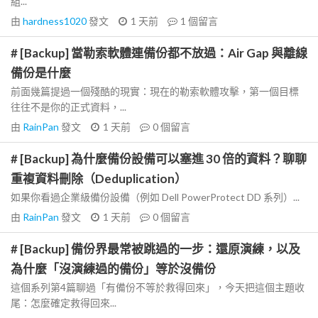
組...
由
hardness1020
發文
1 天前
1
個留言
# [Backup] 當勒索軟體連備份都不放過：Air Gap 與離線
備份是什麼
前面幾篇提過一個殘酷的現實：現在的勒索軟體攻擊，第一個目標
往往不是你的正式資料，...
由
RainPan
發文
1 天前
0
個留言
# [Backup] 為什麼備份設備可以塞進 30 倍的資料？聊聊
重複資料刪除（Deduplication）
如果你看過企業級備份設備（例如 Dell PowerProtect DD 系列）...
由
RainPan
發文
1 天前
0
個留言
# [Backup] 備份界最常被跳過的一步：還原演練，以及
為什麼「沒演練過的備份」等於沒備份
這個系列第4篇聊過「有備份不等於救得回來」，今天把這個主題收
尾：怎麼確定救得回來...