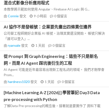
混合式影像分析應用程式
本教學將示範如何使用 Angular、Firebase AI Logic 與 G...
由
Connie
發文
9 小時前
0
個留言
AI 協作不是發帳號：企業要先畫出四條責任邊界
公司替工程師開好企業版 AI 帳號，治理其實還沒開始。 帳號只解決
「誰可以登入」...
由
ryanvale
發文
1 天前
0
個留言
從 Prompt 到 Graph Engineering：這些不只是新名
詞，而是 AI Agent 踩坑後衍生的工程
AI Agent 可能是近年最容易出現新工程名詞的領域。 我們才剛學會
Prom...
由
hardness1020
發文
1 天前
0
個留言
[Machine Learning A-Z [2026] ] 學習筆記 Day3 Data
pre-processing with Python
了解Data Pre-processing的概念後，接著就是要實作了 資料下載