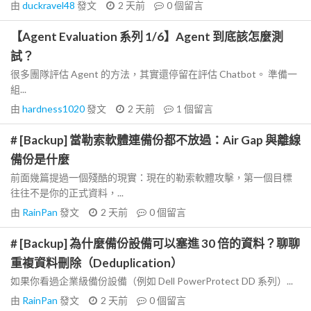
由
duckravel48
發文
2 天前
0
個留言
【Agent Evaluation 系列 1/6】Agent 到底該怎麼測
試？
很多團隊評估 Agent 的方法，其實還停留在評估 Chatbot。 準備一
組...
由
hardness1020
發文
2 天前
1
個留言
# [Backup] 當勒索軟體連備份都不放過：Air Gap 與離線
備份是什麼
前面幾篇提過一個殘酷的現實：現在的勒索軟體攻擊，第一個目標
往往不是你的正式資料，...
由
RainPan
發文
2 天前
0
個留言
# [Backup] 為什麼備份設備可以塞進 30 倍的資料？聊聊
重複資料刪除（Deduplication）
如果你看過企業級備份設備（例如 Dell PowerProtect DD 系列）...
由
RainPan
發文
2 天前
0
個留言