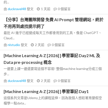
的...
由
duckravel48
發文
1 天前
0
個留言
【分享】台灣團隊開發 免費 AI Prompt 管理網站，終於
不用再到處找提示詞了
最近 AI 幾乎已經變成每天工作都會用到的工具。像是 ChatGPT、
Claud...
由
nlstudio
發文
2 天前
0
個留言
[Machine Learning A-Z [2026] ] 學習筆記 Day2 ML 及
Data pre-processing 概念
一邊要上課一邊還要寫這個不容易! 整個machine learning分成三個
步...
由
duckravel48
發文
2 天前
0
個留言
[Machine Learning A-Z [2026] ] 學習筆記 Day1
這個系列文章是Udemy上的課程延伸，因為我個人想趁著育嬰假空
檔學一點data...