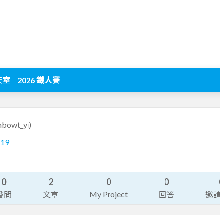
天室
2026 鐵人賽
inbowt_yi)
119
0
2
0
0
發問
文章
My Project
回答
邀