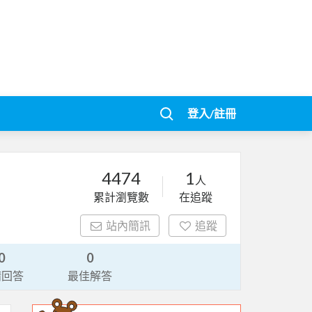
登入/註冊
4474
1
人
累計瀏覽數
在追蹤
站內簡訊
追蹤
0
0
請回答
最佳解答