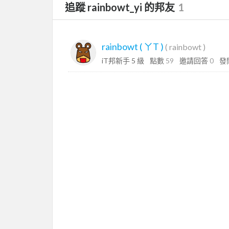
追蹤 rainbowt_yi 的邦友
1
rainbowt ( ㄚT )
(
rainbowt
)
iT邦新手 5 級
點數
59
邀請回答
0
發