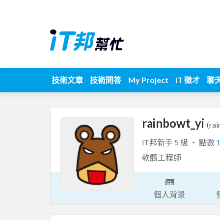
技術文章
技術問答
My Project
iT 徵才
聊
rainbowt_yi
(ra
iT邦新手 5 級 ‧ 點數
軟體工程師
個人背景