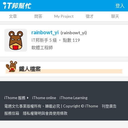
登入
文章
問答
My Project
徵才
聊天
rainbowt_yi
(
rainbowt_yi
)
iT邦新手
5
級 ‧ 點數
119
軟體工程師
鐵人檔案
iThome 服務
iThome online
iThome Learning
電週文化事業版權所有、轉載必究 | Copyright © iThome
刊登廣告
服務信箱
隱私權聲明與會員使用條款