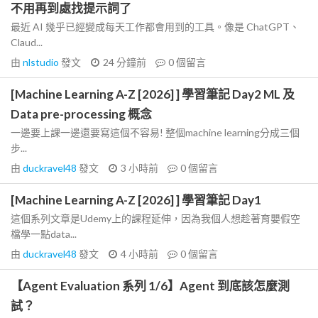
不用再到處找提示詞了
最近 AI 幾乎已經變成每天工作都會用到的工具。像是 ChatGPT、
Claud...
由
nlstudio
發文
24 分鐘前
0
個留言
[Machine Learning A-Z [2026] ] 學習筆記 Day2 ML 及
Data pre-processing 概念
一邊要上課一邊還要寫這個不容易! 整個machine learning分成三個
步...
由
duckravel48
發文
3 小時前
0
個留言
[Machine Learning A-Z [2026] ] 學習筆記 Day1
這個系列文章是Udemy上的課程延伸，因為我個人想趁著育嬰假空
檔學一點data...
由
duckravel48
發文
4 小時前
0
個留言
【Agent Evaluation 系列 1/6】Agent 到底該怎麼測
試？