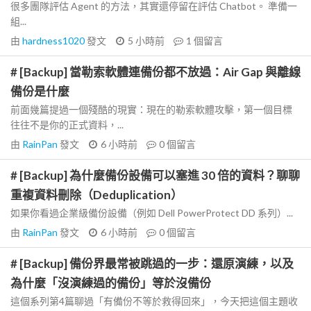
很多團隊評估 Agent 的方法，其實還停留在評估 Chatbot。 準備一
組...
由
hardness1020
發文
5 小時前
1
個留言
# [Backup] 當勒索軟體連備份都不放過：Air Gap 與離線
備份是什麼
前面幾篇提過一個殘酷的現實：現在的勒索軟體攻擊，第一個目標
往往不是你的正式資料，...
由
RainPan
發文
6 小時前
0
個留言
# [Backup] 為什麼備份設備可以塞進 30 倍的資料？聊聊
重複資料刪除（Deduplication）
如果你看過企業級備份設備（例如 Dell PowerProtect DD 系列）...
由
RainPan
發文
6 小時前
0
個留言
# [Backup] 備份界最常被跳過的一步：還原演練，以及
為什麼「沒演練過的備份」等於沒備份
這個系列第4篇聊過「有備份不等於救得回來」，今天把這個主題收