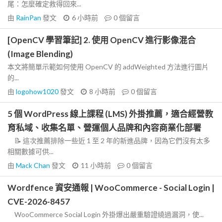
尾：怎麼確定救得回來...
由
RainPan
發文
6 小時前
0
個留言
[OpenCV 學習筆記] 2. 使用 OpenCV 進行影像混合
(Image Blending)
本文將簡單示範如何使用 OpenCV 的 addWeighted 方法進行圖片
的...
由
logohow1020
發文
8 小時前
0
個留言
5 個 WordPress 線上課程 (LMS) 外掛推薦，適合經營教
育私域、收集名單、營運個人品牌和內容商業化部署
📝 這次推薦排除一些近 1 至 2 年的新進品牌，因為它們沒有太多
相關數據可供...
由
Mack Chan
發文
11 小時前
0
個留言
Wordfence 資安通報 | WooCommerce - Social Login |
CVE-2026-8457
WooCommerce Social Login 外掛爆出嚴重驗證繞過漏洞，使...