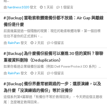
組...
由
hardness1020
發文
1 天前
1
個留言
# [Backup] 當勒索軟體連備份都不放過：Air Gap 與離線
備份是什麼
前面幾篇提過一個殘酷的現實：現在的勒索軟體攻擊，第一個目標
往往不是你的正式資料，...
由
RainPan
發文
2 天前
0
個留言
# [Backup] 為什麼備份設備可以塞進 30 倍的資料？聊聊
重複資料刪除（Deduplication）
如果你看過企業級備份設備（例如 Dell PowerProtect DD 系列）...
由
RainPan
發文
2 天前
0
個留言
# [Backup] 備份界最常被跳過的一步：還原演練，以及
為什麼「沒演練過的備份」等於沒備份
這個系列第4篇聊過「有備份不等於救得回來」，今天把這個主題收
尾：怎麼確定救得回來...