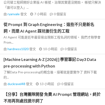
公司替工程師開好企業版 AI 帳號，治理其實還沒開始。 帳號只解決
「誰可以登入」...
由
ryanvale
發文
7 小時前
0
個留言
從 Prompt 到 Graph Engineering：這些不只是新名
詞，而是 AI Agent 踩坑後衍生的工程
AI Agent 可能是近年最容易出現新工程名詞的領域。 我們才剛學會
Prom...
由
hardness1020
發文
10 小時前
0
個留言
[Machine Learning A-Z [2026] ] 學習筆記 Day3 Data
pre-processing with Python
了解Data Pre-processing的概念後，接著就是要實作了 資料下載
的...
由
duckravel48
發文
13 小時前
0
個留言
【分享】台灣團隊開發 免費 AI Prompt 管理網站，終於
不用再到處找提示詞了