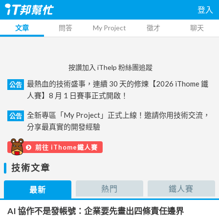
登入
文章
問答
My Project
徵才
聊天
按讚加入 iThelp 粉絲團追蹤
最熱血的技術盛事，連續 30 天的修煉【2026 iThome 鐵
公告
人賽】8 月 1 日賽事正式開啟！
全新專區「My Project」正式上線！邀請你用技術交流，
公告
分享最真實的開發經驗
前往 iThome鐵人賽
技術文章
熱門
鐵人賽
最新
AI 協作不是發帳號：企業要先畫出四條責任邊界