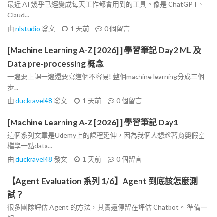
最近 AI 幾乎已經變成每天工作都會用到的工具。像是 ChatGPT、
Claud...
由
nlstudio
發文
1 天前
0
個留言
[Machine Learning A-Z [2026] ] 學習筆記 Day2 ML 及
Data pre-processing 概念
一邊要上課一邊還要寫這個不容易! 整個machine learning分成三個
步...
由
duckravel48
發文
1 天前
0
個留言
[Machine Learning A-Z [2026] ] 學習筆記 Day1
這個系列文章是Udemy上的課程延伸，因為我個人想趁著育嬰假空
檔學一點data...
由
duckravel48
發文
1 天前
0
個留言
【Agent Evaluation 系列 1/6】Agent 到底該怎麼測
試？
很多團隊評估 Agent 的方法，其實還停留在評估 Chatbot。 準備一