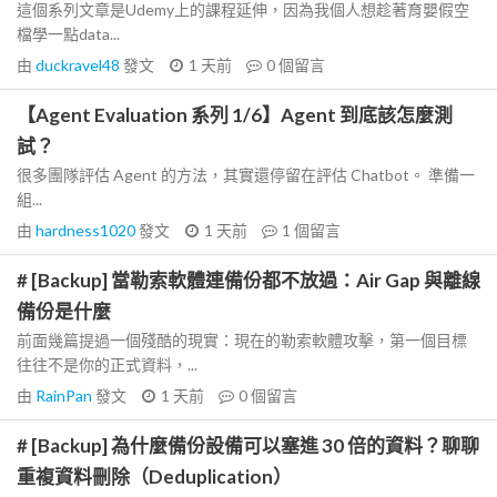
這個系列文章是Udemy上的課程延伸，因為我個人想趁著育嬰假空
檔學一點data...
由
duckravel48
發文
1 天前
0
個留言
【Agent Evaluation 系列 1/6】Agent 到底該怎麼測
試？
很多團隊評估 Agent 的方法，其實還停留在評估 Chatbot。 準備一
組...
由
hardness1020
發文
1 天前
1
個留言
# [Backup] 當勒索軟體連備份都不放過：Air Gap 與離線
備份是什麼
前面幾篇提過一個殘酷的現實：現在的勒索軟體攻擊，第一個目標
往往不是你的正式資料，...
由
RainPan
發文
1 天前
0
個留言
# [Backup] 為什麼備份設備可以塞進 30 倍的資料？聊聊
重複資料刪除（Deduplication）