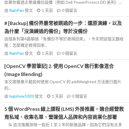
如果你看過企業級備份設備（例如 Dell PowerProtect DD 系列）...
由
RainPan
發文
1 天前
0
個留言
# [Backup] 備份界最常被跳過的一步：還原演練，以及
為什麼「沒演練過的備份」等於沒備份
這個系列第4篇聊過「有備份不等於救得回來」，今天把這個主題收
尾：怎麼確定救得回來...
由
RainPan
發文
1 天前
0
個留言
[OpenCV 學習筆記] 2. 使用 OpenCV 進行影像混合
(Image Blending)
本文將簡單示範如何使用 OpenCV 的 addWeighted 方法進行圖片
的...
由
logohow1020
發文
1 天前
0
個留言
5 個 WordPress 線上課程 (LMS) 外掛推薦，適合經營教
育私域、收集名單、營運個人品牌和內容商業化部署
📝 這次推薦排除一些近 1 至 2 年的新進品牌，因為它們沒有太多