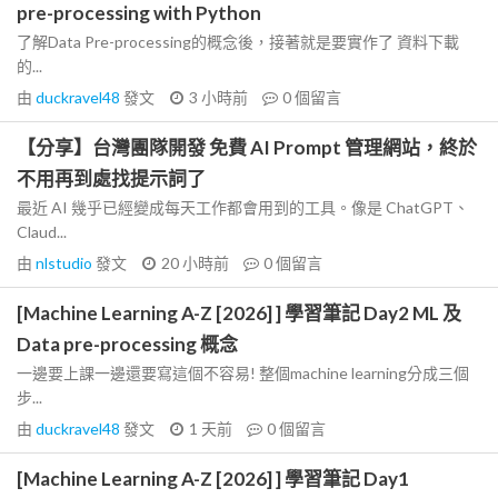
pre-processing with Python
了解Data Pre-processing的概念後，接著就是要實作了 資料下載
的...
由
duckravel48
發文
3 小時前
0
個留言
【分享】台灣團隊開發 免費 AI Prompt 管理網站，終於
不用再到處找提示詞了
最近 AI 幾乎已經變成每天工作都會用到的工具。像是 ChatGPT、
Claud...
由
nlstudio
發文
20 小時前
0
個留言
[Machine Learning A-Z [2026] ] 學習筆記 Day2 ML 及
Data pre-processing 概念
一邊要上課一邊還要寫這個不容易! 整個machine learning分成三個
步...
由
duckravel48
發文
1 天前
0
個留言
[Machine Learning A-Z [2026] ] 學習筆記 Day1